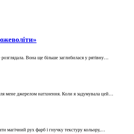
божеволіти»
е розглядала. Вона ще більше заглибилася у рятівну…
а для мене джерелом натхнення. Коли я задумувала цей…
вати магічний рух фарб і гнучку текстуру кольору,…