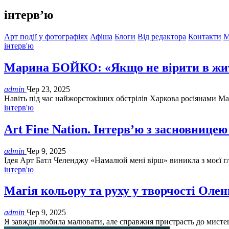
інтерв’ю
Арт події у фотографіях
Афіша
Блоги
Від редактора
Контакти
М
інтерв'ю
Марина БОЙКО: «Якщо не вірити в життя
admin
Чер 23, 2025
Навіть під час найжорстокіших обстрілів Харкова росіянами Мар
інтерв'ю
Art Fine Nation. Інтерв’ю з засновниц
admin
Чер 9, 2025
Ідея Арт Батл Челенджу «Намалюй мені вірш» виникла з моєї гл
інтерв'ю
Магія кольору та руху у творчості Оле
admin
Чер 9, 2025
Я завжди любила малювати, але справжня пристрасть до мистецтв