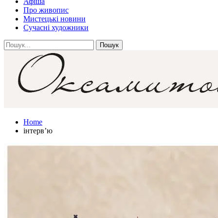
Афіша
Про живопис
Мистецькі новини
Сучасні художники
Home
інтерв’ю