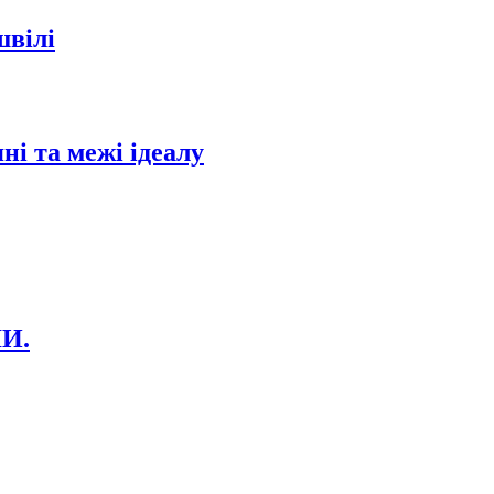
швілі
ні та межі ідеалу
И.