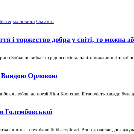
истецькі новини
Оксамит
 і торжество добра у світі, то можна з
ина Бойко не виїхала з рідного міста, навіть можливості такої н
ею Вандою Орловою
ибокої любові до поезії Ліни Костенко. Її творчість завжди бул
ни Голембовської
а виникла з технікою fluid acrylic art. Вона дозволяє досліджу