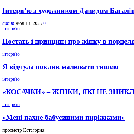
Інтерв’ю з художником Давидом Багалі
admin
Жов 13, 2025
0
інтерв'ю
Постать і принцип: про жінку в порцеля
інтерв'ю
Я відчула поклик малювати тишею
інтерв'ю
«КОСАЧКИ» – ЖІНКИ, ЯКІ НЕ ЗНИКЛ
інтерв'ю
«Мені пахне бабусиними пиріжками»
просмотр Категория