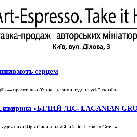
вишивають серцем
ії» — проєкт, що об'єднав десятки родин з усієї України.
рія Сивирина «БІЛИЙ ЛІС. LACANIAN GR
го художника Юрія Сивирина «Білий ліс. Lacanian Grove».