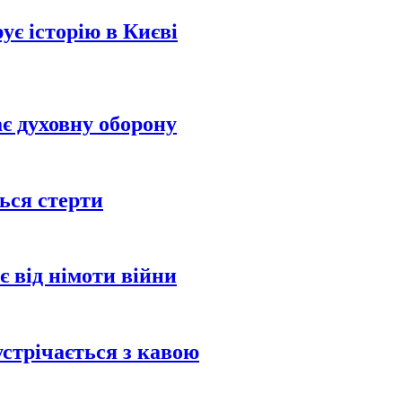
є історію в Києві
є духовну оборону
ться стерти
є від німоти війни
устрічається з кавою