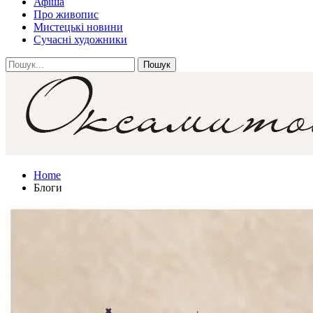
Афіша
Про живопис
Мистецькі новини
Сучасні художники
Home
Блоги