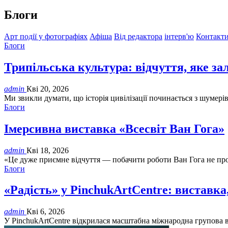
Блоги
Арт події у фотографіях
Афіша
Від редактора
інтерв'ю
Контакт
Блоги
Трипільська культура: відчуття, яке за
admin
Кві 20, 2026
Ми звикли думати, що історія цивілізації починається з шумерів,
Блоги
Імерсивна виставка «Всесвіт Ван Гога»
admin
Кві 18, 2026
«Це дуже приємне відчуття — побачити роботи Ван Гога не прос
Блоги
«Радість» у PinchukArtCentre: виставк
admin
Кві 6, 2026
У PinchukArtCentre відкрилася масштабна міжнародна групова в