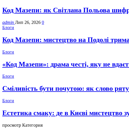
Код Мазепи: як Світлана Польова шифру
admin
Лип 26, 2026
0
Блоги
Код Мазепи: мистецтво на Подолі трима
Блоги
«Код Мазепи»: драма честі, яку не вдає
Блоги
Сміливість бути почутою: як слово ряту
Блоги
Естетика смаку: де в Києві мистецтво з
просмотр Категория