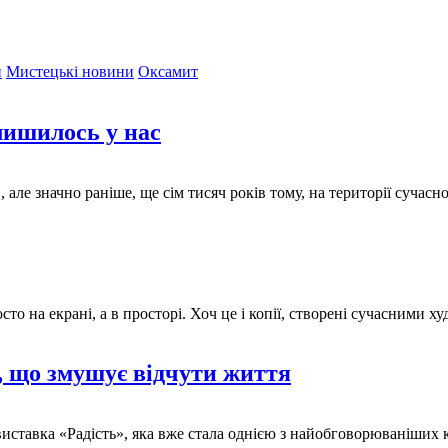
и
Мистецькі новини
Оксамит
лишилось у нас
 але значно раніше, ще сім тисяч років тому, на території сучасн
то на екрані, а в просторі. Хоч це і копії, створені сучасними
а, що змушує відчути життя
иставка «Радість», яка вже стала однією з найобговорюваніших к