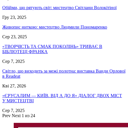
Обійми, що рятують світ: мистецтво Світлани Волокітіної
Гру 23, 2025
Живопис ниткою: мистецтво Людмили Пономаренко
Сер 23, 2025
«ТВОРЧІСТЬ ТА СМАК ПОКОЛІНЬ» ТРИВАЄ В
БІБЛІОТЕЦІ ФРАНКА
Сер 7, 2025
Світло, що виходить за межі полотна: виставка Ванди Орлової
в Readeat
Кві 27, 2026
«ЄРУСАЛИМ — КИЇВ. ВІД А ДО Я» ДІАЛОГ ДВОХ МІСТ
У МИСТЕЦТВІ
Сер 7, 2025
Prev
Next
1 из 24