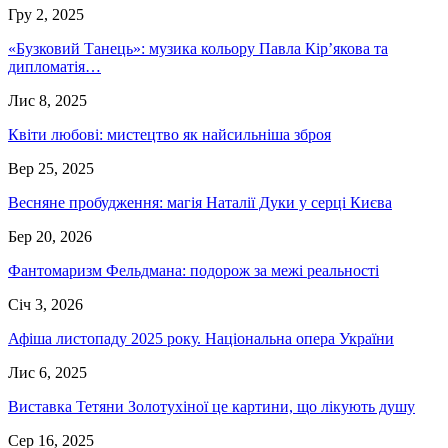
Гру 2, 2025
«Бузковий Танець»: музика кольору Павла Кір’якова та
дипломатія…
Лис 8, 2025
Квіти любові: мистецтво як найсильніша зброя
Вер 25, 2025
Весняне пробудження: магія Наталії Дуки у серці Києва
Бер 20, 2026
Фантомаризм Фельдмана: подорож за межі реальності
Січ 3, 2026
Афіша листопаду 2025 року. Національна опера України
Лис 6, 2025
Виставка Тетяни Золотухіної це картини, що лікують душу
Сер 16, 2025