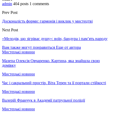
admin
404 posts
1 comments
Prev Post
Досконалість форми: гармонія і виклик у мистецтві
Next Post
«Мелодія, що зігріває душу»: воїн, бандура і пам’ять народу
Вам также могут понравиться
Еще от автора
Мистецькі новини
Мазепа Олексія Овчаренко. Картина, яка знайшла свою
домівку
Мистецькі новини
Час і сакральний простір. Віта Терен та її портали стійкості
Мистецькі новини
Валерій Франчук в Академії патрульної поліції
Мистецькі новини