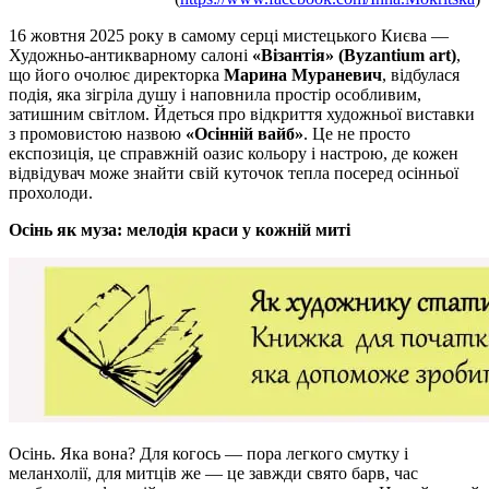
16 жовтня 2025 року в самому серці мистецького Києва —
Художньо-антикварному салоні
«Візантія» (Byzantium art)
,
що його очолює директорка
Марина Мураневич
, відбулася
подія, яка зігріла душу і наповнила простір особливим,
затишним світлом. Йдеться про відкриття художньої виставки
з промовистою назвою
«Осінній вайб»
. Це не просто
експозиція, це справжній оазис кольору і настрою, де кожен
відвідувач може знайти свій куточок тепла посеред осінньої
прохолоди.
Осінь як муза: мелодія краси у кожній миті
Осінь. Яка вона? Для когось — пора легкого смутку і
меланхолії, для митців же — це завжди свято барв, час