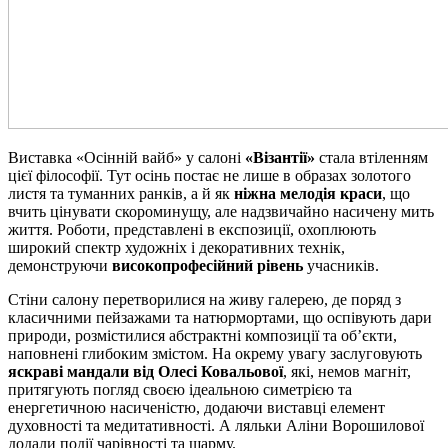
Виставка «Осінній вайб» у салоні
«Візантії»
стала втіленням
цієї філософії. Тут осінь постає не лише в образах золотого
листя та туманних ранків, а й як
ніжна мелодія краси
, що
вчить цінувати скороминущу, але надзвичайно насичену мить
життя. Роботи, представлені в експозиції, охоплюють
широкий спектр художніх і декоративних технік,
демонструючи
високопрофесійний рівень
учасників.
Стіни салону перетворилися на живу галерею, де поряд з
класичними пейзажами та натюрмортами, що оспівують дари
природи, розмістилися абстрактні композиції та об’єкти,
наповнені глибоким змістом. На окрему увагу заслуговують
яскраві мандали від Олесі Ковальової
, які, немов магніт,
притягують погляд своєю ідеальною симетрією та
енергетичною насиченістю, додаючи виставці елемент
духовності та медитативності. А ляльки Аліни Ворошилової
додали події чарівності та шарму.