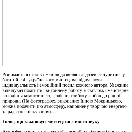
Різноманіття стилів і жанрів дозволяє глядачеві зануритися у
багатий світ українського мистецтва, відчуваючи
індивідуальність і емоційний посил кожного автора. Уважний
відвідувач помітить і витончену роботу зі світлом, і майстерне
володіння композицією, і, звісно, глибоку любов до рідної
природи. (На фотографіях, виконаних Інною Мокрицькою,
можна побачити цю атмосферу, наповнену творчою енергією
та радістю спілкування).
Голос, що зачаровує: мистецтво живого звуку
Атмосферу свята та художньої гармонії на відкритті виставки