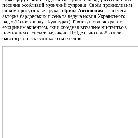
посилив особливий музичний супровід. Своїм проникливим
співом присутніх зачарувала
Ірина Антонович
— поетеса,
авторка бардовських пісень та ведуча новин Українського
радіо (Голос каналу «Культура»). Її виступ став яскравим
емоційним акцентом, який об’єднав візуальне мистецтво з
поетичним словом та музикою. Це ідеально відобразило
багатогранність осіннього натхнення.