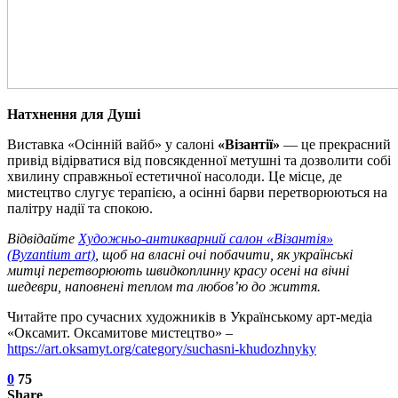
Натхнення для Душі
Виставка «Осінній вайб» у салоні
«Візантії»
— це прекрасний
привід відірватися від повсякденної метушні та дозволити собі
хвилину справжньої естетичної насолоди. Це місце, де
мистецтво слугує терапією, а осінні барви перетворюються на
палітру надії та спокою.
Відвідайте
Художньо-антикварний салон «Візантія»
(Byzantium art)
, щоб на власні очі побачити, як українські
митці перетворюють швидкоплинну красу осені на вічні
шедеври, наповнені теплом та любов’ю до життя.
Читайте про сучасних художників в Українському арт-медіа
«Оксамит. Оксамитове мистецтво» –
https://art.oksamyt.org/category/suchasni-khudozhnyky
0
75
Share