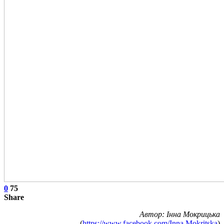
0
75
Share
Автор: Інна Мокрицька
(
https://www.facebook.com/Inna.Mokritska
)