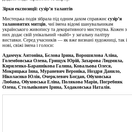
Зірки експозиції: сузір’я талантів
Мистецька подія зібрала під одним дахом справжнє
сузір’я
талановитих митців
, чиї імена відомі шанувальникам
українського живопису та декоративного мистецтва. Кожен з
них додає свій унікальний «вайб» у загальну палітру
виставки. Серед учасників — як вже визнані художниці, так і
нові, свіжі імена і голоси:
Адамчук Антоніна, Бєлова Ірина, Ворошилова Аліна,
Голембовська Олена, Грищук Юрій, Захарова Людмила,
Кириленко-Бараннікова Галина, Ковальова Олеся,
Мокрицька Інна, Мураневич Вероніка, Ноздря Данило,
Ніколаєнко Юлія, Очерклевич Богдан, Обуховська
Любава, Обуховська Еліна, Полякова Марія, Погребняк
Олена, Стольнікович Ірина, Ходаковська Наталія.