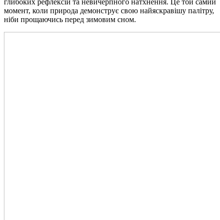
глибоких рефлексій та невичерпного натхнення. Це той самий
момент, коли природа демонструє свою найяскравішу палітру,
ніби прощаючись перед зимовим сном.