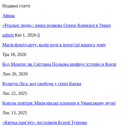
Недавні статті
Афіша
«Реальні люди»: щира розмова Олени Князєвої в Умані
admin
Кві 1, 2026
0
Магія флюїд-арту: колір ночі в інтер’єрі вашого дому
Тра 18, 2026
Код Мазепи: як Світлана Польова шифрує історію в Києві
Лип 26, 2026
Культур-Ліга: код свободи у серці Києва
Лис 22, 2025
Ковток повітря: Мікіндівські пленери в Уманському музеї
Лис 13, 2025
«Квітка пам’яті»: інсталяція Ксенії Туренко