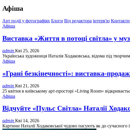
Афіша
Арт події у фотографіях
Блоги
Від редактора
інтерв'ю
Контакти
Афіша
Виставка «Життя в потоці світла» у му
admin
Кві 25, 2026
Українська художниця Наталія Ходаковська, відома під творчим
Афіша
«Грані безкінечності»: виставка-прода
admin
Кві 21, 2026
25 квітня в київському арт-просторі «Living Room» відкриваєть
Афіша
Відчуйте «Пульс Світла» Наталії Ходако
admin
Кві 14, 2026
Картини Наталії Ходаковської чудово пасують як до сучасного 