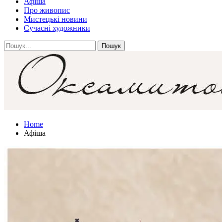
Афіша
Про живопис
Мистецькі новини
Сучасні художники
Home
Афіша