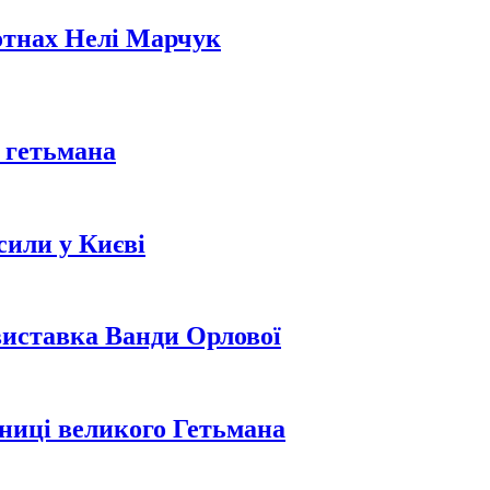
отнах Нелі Марчук
 гетьмана
сили у Києві
 виставка Ванди Орлової
ниці великого Гетьмана