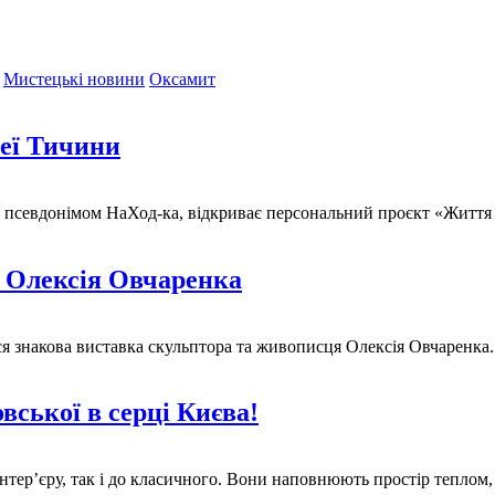
Мистецькі новини
Оксамит
зеї Тичини
 псевдонімом НаХод-ка, відкриває персональний проєкт «Життя в 
ж Олексія Овчаренка
ся знакова виставка скульптора та живописця Олексія Овчаренка.
вської в серці Києва!
інтер’єру, так і до класичного. Вони наповнюють простір тепло