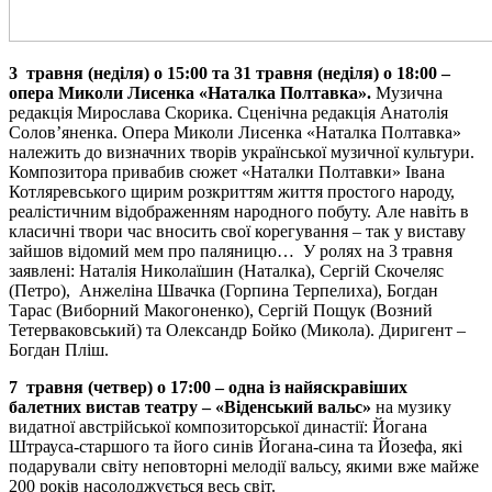
3 травня
(неділя) о 15:00
та 31 травня (неділя) о 18:00
–
опера Миколи Лисенка «Наталка Полтавка».
Музична
редакція Мирослава Скорика. Сценічна редакція Анатолія
Солов’яненка. Опера Миколи Лисенка «Наталка Полтавка»
належить до визначних творів української музичної культури.
Композитора привабив сюжет «Наталки Полтавки» Івана
Котляревського щирим розкриттям життя простого народу,
реалістичним відображенням народного побуту. Але навіть в
класичні твори час вносить свої корегування – так у виставу
зайшов відомий мем про паляницю… У ролях на 3 травня
заявлені: Наталія Николаїшин (Наталка), Сергій Скочеляс
(Петро), Анжеліна Швачка (Горпина Терпелиха), Богдан
Тарас (Виборний Макогоненко), Сергій Пощук (Возний
Тетерваковський) та Олександр Бойко (Микола). Диригент –
Богдан Пліш.
7 травня (четвер) о
17:00
–
о
дна із
найяскравіших
балетних вистав театру
– «Віденський вальс»
на музику
видатної австрійської композиторської династії: Йогана
Штрауса-старшого та його синів Йогана-сина та Йозефа, які
подарували світу неповторні мелодії вальсу, якими вже майже
200 років насолоджується весь світ.