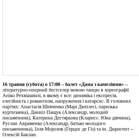
16 травня (субота) о
17:00 – балет «Дама з камеліями» –
літературно-оперний бестселер мовою танцю в хореографії
Аніко Рехвіашвілі, в якому є все: динаміка і експресія,
елегійність і романтизм, напруження і катарсис. В головних
партіях: Анастасія Шевченко (Марі Дюплесі, паризька
куртизанка), Даниїл Пащук (Александр, молодий
письменник), Катерина Дегтярьова (Кларисс. Юна дівчина),
Руслан Авраменко (Александр, батько молодого
письменника), Ілля Морозов (Герцог де Гіз) та ін. Диригент –
Олексій Баклан.