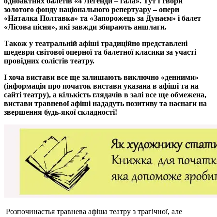
одноактних балетів «4 Легенди – гала». Тут і твори
золотого фонду національного репертуару – опери
«Наталка Полтавка» та «Запорожець за Дунаєм» і балет
«Лісова пісня», які завжди збирають аншлаги.
Також
у
театральній афіші традиційно представлені
шедеври
світової оперної та балетної класики
за участі
провідних солістів театру.
І хоча вистави все ще залишають виключно «денними»
(інформація про початок вистави указана в афіші та на
сайті театру), а кількість глядачів в залі все ще обмежена,
вистави травневої афіші нададуть позитиву та наснаги на
звершення будь-якої складності!
Розпочинаєтья травнева афіша театру з трагічної, але