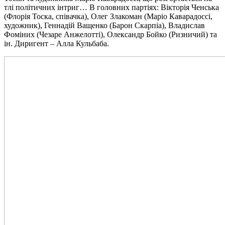
тлі політичних інтриг… В головних партіях: Вікторія Ченська
(Флорія Тоска, співачка), Олег Злакоман (Маріо Каварадоссі,
художник), Геннадій Ващенко (Барон Скарпіа), Владислав
Фоміних (Чезаре Анжелотті), Олександр Бойко (Ризничий) та
ін. Диригент – Алла Кульбаба.