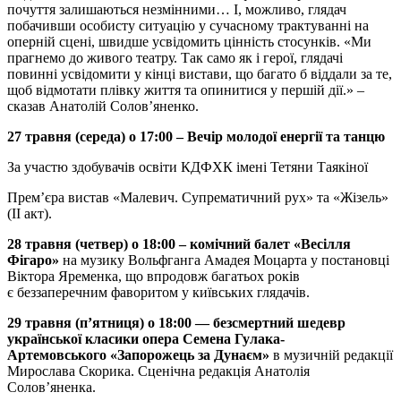
почуття залишаються незмінними… І, можливо, глядач
побачивши особисту ситуацію у сучасному трактуванні на
оперній сцені, швидше усвідомить цінність стосунків. «Ми
прагнемо до живого театру. Так само як і герої, глядачі
повинні усвідомити у кінці вистави, що багато б віддали за те,
щоб відмотати плівку життя та опинитися у першій дії.» –
сказав Анатолій Солов’яненко.
27 травня (середа) о 17:00 – Вечір молодої енергії та танцю
За участю здобувачів освіти КДФХК імені Тетяни Таякіної
Прем’єра вистав «Малевич. Супрематичний рух» та «Жізель»
(ІІ акт).
28 травня (четвер) о 18:00 – комічний балет «Весілля
Фігаро»
на музику Вольфганга Амадея Моцарта у постановці
Віктора Яременка, що впродовж багатьох років
є беззаперечним фаворитом у київських глядачів.
29 травня (п’ятниця) о
18:00
— безсмертний шедевр
української класики опера Семена Гулака-
Артемовського
«Запорожець за
Дунаєм»
в музичній редакції
Мирослава Скорика. Сценічна редакція Анатолія
Солов’яненка.