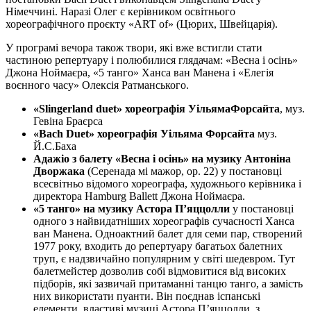
Німеччині. Наразі Олег є керівником освітнього
хореографічного проєкту «ART of» (Цюрих, Швейцарія).
У програмі вечора також твори, які вже встигли стати
частиною репертуару і полюбилися глядачам: «Весна і осінь»
Джона Ноймаєра, «5 танго» Ханса ван Манена і «Елегія
воєнного часу» Олексія Ратманського.
«
Slingerland
duet
» хореографія Уільяма
Форсайта
, муз.
Гевіна Браєрса
«Bach Duet»
хор
еографія
Уільяма Форсайта
муз.
Й.С.Баха
Адажіо з балету «Весна і осінь» на музику Антоніна
Дворжака
(Серенада мі мажор, ор. 22) у постановці
всесвітньо відомого хореографа, художнього керівника і
директора Hamburg Ballett Джона Ноймаєра.
«5 танго» на музику Астора П’яццолли
у постановці
одного з найвидатніших хореографів сучасності Ханса
ван Манена. Одноактний балет для семи пар, створений
1977 року, входить до репертуару багатьох балетних
труп, є надзвичайно популярним у світі шедевром. Тут
балетмейстер дозволив собі відмовитися від високих
підборів, які зазвичай притаманні танцю танго, а замість
них використати пуанти. Він поєднав іспанські
елементи, властиві музиці Астора П’яццолли, з