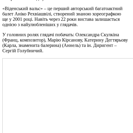
«Віденський вальс» – це перший авторський багатоактний
балет Аніко Рехвіашвілі, створений знаною хореографкою
ще у 2001 році. Навіть через 22 роки вистава залишається
однією з найулюбленіших у глядачів.
У головних ролях глядачі побачать: Олександра Скулкіна
(Франц, композитор), Марію Кірсанову, Катерину Дегтярьову
(Карла, знаменита балерина) (Аннель) та ін. Диригент –
Сергій Голубничий.