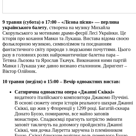
9 травня
(
субота
) о 17:00
–
«Лісова пісня» — перлина
українського балету
, створена на музику Михайла
Скорульського за мотивами драми-феєрії Лесі Українки. Це
історія про кохання Мавки та Лукаша. Вистава відома своєю
фольклорною музикою, символізмом та поєднанням
фантастичного світу природи з людськими почуттями. Цього
разу в головних ролях найромантичніше балетна пара –
Тетяна Льозова та Ярослав Ткачук. Виконання ними партій
Мавки і Лукаша уже давно визнано еталонним. Диригент –
Віктор Олійник.
10 травня
(
неділя
) о 1
5
:00
– Вечір одноактних вистав:
С
атирична одноактна опера
«Джанні Скіккі»
видатного італійського композитора Джакомо Пуччіні.
В основі сюжету опери історія реального шахрая Джанні
Скіккі, що жив у Флоренції у 1299 році. Багатій-скнара
Донато Буозо, помираючи, все майно заповів
монастирю. Спадкоємці прагнуть хитрістю змінити
заповіт такличуть на допомогу пройдисвіта Джанні
Скіккі, чия дочка Лауретта заручена із племінником
Буозо. Скіккі блискуче розігрує роль померлого Буозо