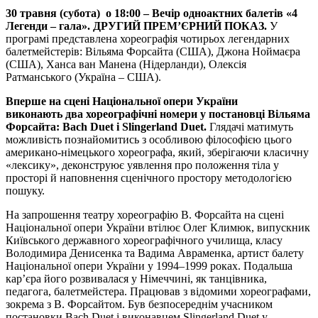
30 травня (субота) о
18:00 – В
ечір одноактних балетів «4
Легенди – гала». ДРУГИЙ ПРЕМ’ЄРНИЙ ПОКАЗ.
У
програмі представлена хореографія чотирьох легендарних
балетмейстерів: Вільяма Форсайта (США), Джона Ноймаєра
(США), Ханса ван Манена (Нідерланди), Олексія
Ратманського (Україна – США).
Вперше на сцені Національної опери України
виконають
два хореографічні номери у постановці Вільяма
Форсайта:
Bach
Duet
і
Slingerland
Duet
.
Глядачі матимуть
можливість познайомитись з особливою філософією цього
американо-німецького хореографа, який, зберігаючи класичну
«лексику», деконструює уявлення про положення тіла у
просторі й наповнення сценічного простору методологією
пошуку.
На запрошення театру хореографію В. Форсайта на сцені
Національної опери України втілює Олег Климюк, випускник
Київського державного хореографічного училища, класу
Володимира Денисенка та Вадима Авраменка, артист балету
Національної опери України у 1994–1999 роках. Подальша
кар’єра його розвивалася у Німеччині, як танцівника,
педагога, балетмейстера. Працював з відомими хореографами,
зокрема з В. Форсайтом. Був безпосереднім учасником
постановки Bach Duet і виконавцем Slingerland Duet у