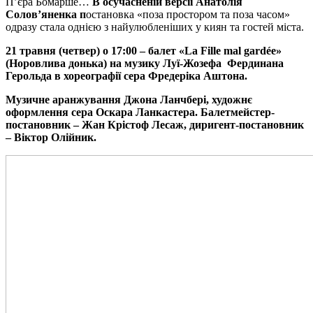
П’єра Бомарше…
В осучасненій версії Анатолія
Солов
’
яненка п
остановка «поза простором та поза часом»
одразу стала однією з найулюбленіших у киян та гостей міста.
21 травня (четвер) о 17:00 – балет «La
Fille
mal
gard
ée
»
(Норовлива донька) на музику Луї-Жозефа Фердинана
Герольда в хореографії сера Фредеріка Аштона.
Музичне аранжування Джона Ланчбері, художнє
оформлення сера Оскара Ланкастера. Балетмейстер-
постановник – Жан Крістоф Лесаж, диригент-постановник
– Віктор Олійник.