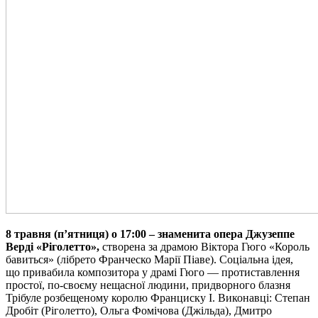
8 травня
(п’ятниця) о 17:00
– знаменита опера Джузеппе
Верді «Ріголетто»,
створена за драмою Віктора Гюго «Король
бавиться» (лібрето Франческо Марії Піаве). Соціальна ідея,
що привабила композитора у драмі Гюго — протиставлення
простої, по-своєму нещасної людини, придворного блазня
Трібуле розбещеному королю Франциску І. Виконавці: Степан
Дробіт (Ріголетто), Ольга Фомічова (Джільда), Дмитро