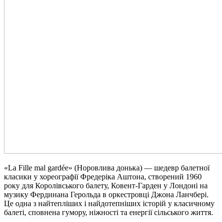
«La Fille mal gardée» (Норовлива донька) — шедевр балетної
класики у хореографії Фредеріка Аштона, створений 1960
року для Королівського балету, Ковент-Гарден у Лондоні на
музику Фердинана Герольда в оркестровці Джона Ланчбері.
Це одна з найтепліших і найдотепніших історій у класичному
балеті, сповнена гумору, ніжності та енергії сільського життя.