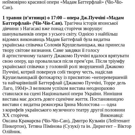
неймовірно красивої опери «Мадам Баттерфлай» (Чіо-Чіо-
Сан).
1 травня (п’ятниця) о 17:00 – опера Дж.Пуччіні «Мадам
Баттерфлай» (Чіо-Чіо-Сан).
Трагічна історія японської
дівчини з Нагасакі вже понад сторіччя зворушує
шанувальників опери з усього світу. Однією з найбільш
відомих виконавиць Мадам Баттефлай була видатна
українська співачка Соломія Крушельницька, яка принесла
твору світове визнання. Саме завдяки її голосу
й артистичному таланту Джакомо Пуччіні вдалося врятувати
свою оперу, що провалилася після прем’єри. Після тріумфу
української співачки у головній ролі зворушений Джакомо
Пуччіні, котрий повернув собі творчу честь, надіслав
Крушельницькій фотокартку із присвятою «неперевершеній
та найчарівнішій Баттерфлай (Джакомо Пуччіні, Торре дель
Лаго, 1904)».З великим успіхом вистава неодноразово
ставилася на сцені Національної опери України. Нинішня
вистава має досить довге сценічне життя. Постановницею
вистави є видатна режисерка Ірина Молостова — одна
з корифеїв українського музичного театру другої половини
XX сторіччя. Виконавці:
Оксана Крамарєва (Чіо-Чіо-Сан), Дмитро Кузьмін (Лейтенант
Пінкертон), Тетяна Пімінова (Сузукі) та ін. Диригент – Віктор
Олійник.