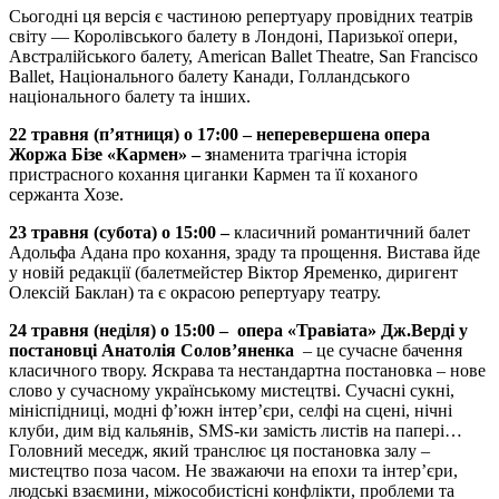
Сьогодні ця версія є частиною репертуару провідних театрів
світу — Королівського балету в Лондоні, Паризької опери,
Австралійського балету, American Ballet Theatre, San Francisco
Ballet, Національного балету Канади, Голландського
національного балету та інших.
22 травня
(
п’ятниця
) о 1
7
:00
–
неперевершена опера
Жоржа Бізе «Кармен» – з
наменита трагічна історія
пристрасного кохання циганки Кармен та її коханого
сержанта Хозе.
23 травня
(
субота
) о 1
5
:00
–
класичний романтичний балет
Адольфа Адана про кохання, зраду та прощення. Вистава йде
у новій редакції (балетмейстер Віктор Яременко, диригент
Олексій Баклан) та є окрасою репертуару театру.
24 травня
(
неділя
) о 1
5
:00
–
опера «Травіата» Дж.Верді у
постановці Анатолія Солов’яненка
– це сучасне бачення
класичного твору. Яскрава та нестандартна постановка – нове
слово у сучасному українському мистецтві. Сучасні сукні,
мініспідниці, модні ф’южн інтер’єри, селфі на сцені, нічні
клуби, дим від кальянів, SMS-ки замість листів на папері…
Головний меседж, який транслює ця постановка залу –
мистецтво поза часом. Не зважаючи на епохи та інтер’єри,
людські взаємини, міжособистісні конфлікти, проблеми та