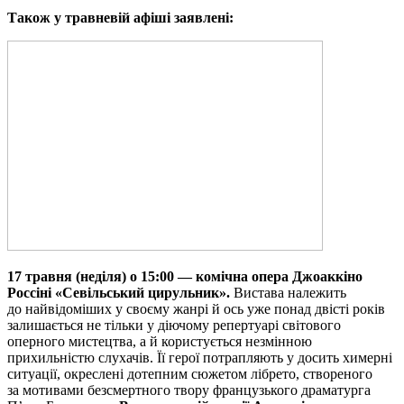
Також у травневій афіші заявлені:
17 травня
(
неділя
) о 15:00 —
комічна опера Джоаккіно
Россіні «Севільський цирульник».
Вистава належить
до найвідоміших у своєму жанрі й ось уже понад двісті років
залишається не тільки у діючому репертуарі світового
оперного мистецтва, а й користується незмінною
прихильністю слухачів. Її герої потрапляють у досить химерні
ситуації, окреслені дотепним сюжетом лібрето, створеного
за мотивами безсмертного твору французького драматурга