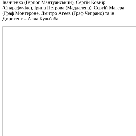
Іванченко (Герцог Мантуанський), Сергій Ковнір
(Спарафучілє), Ірина Петрова (Маддалена), Сергій Магера
(Граф Монтероне, Дмитро Агеєв (Граф Чепрано) та ін.
Диригент – Алла Кульбаба.