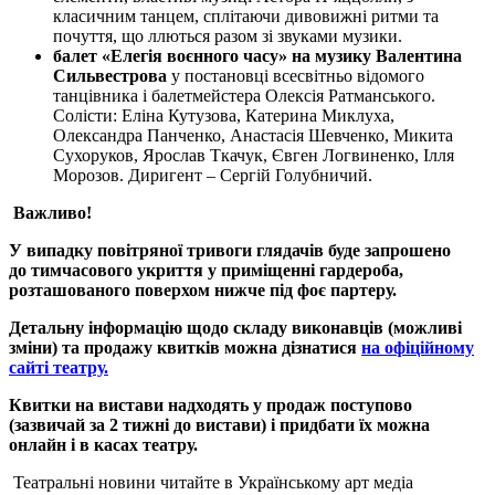
класичним танцем, сплітаючи дивовижні ритми та
почуття, що ллються разом зі звуками музики.
балет «Елегія воєнного часу»
на музику Валентина
Сильвестрова
у постановці всесвітньо відомого
танцівника і балетмейстера Олексія Ратманського.
Солісти: Еліна Кутузова, Катерина Миклуха,
Олександра Панченко, Анастасія Шевченко, Микита
Сухоруков, Ярослав Ткачук, Євген Логвиненко, Ілля
Морозов. Диригент – Сергій Голубничий.
Важливо!
У випадку повітряної тривоги глядачів буде запрошено
до тимчасового укриття у приміщенні гардероб
а
,
розташованого поверхом нижче під фоє партеру.
Детальну інформацію щодо складу виконавців
(можливі
зміни)
та продажу квитків можна дізнатися
на офіційному
сайті театру.
Квитки на вистави надходять у продаж поступово
(зазвичай за 2 тижні до вистави) і придбати їх можна
онлайн
і в касах театру
.
Театральні новини читайте в Українському арт медіа