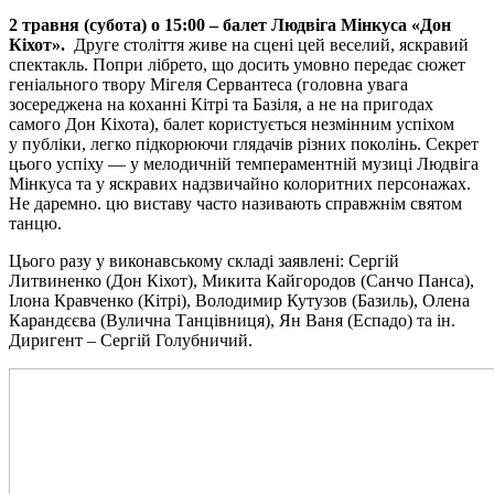
2 травня
(
субота
) о
15
:00
– балет Людвіга Мінкуса «Дон
Кіхот».
Друге століття живе на сцені цей веселий, яскравий
спектакль. Попри лібрето, що досить умовно передає сюжет
геніального твору Мігеля Сервантеса (головна увага
зосереджена на коханні Кітрі та Базіля, а не на пригодах
самого Дон Кіхота), балет користується незмінним успіхом
у публіки, легко підкорюючи глядачів різних поколінь. Секрет
цього успіху — у мелодичній темпераментній музиці Людвіга
Мінкуса та у яскравих надзвичайно колоритних персонажах.
Не даремно. цю виставу часто називають справжнім святом
танцю.
Цього разу у виконавському складі заявлені: Сергій
Литвиненко (Дон Кіхот), Микита Кайгородов (Санчо Панса),
Ілона Кравченко (Кітрі), Володимир Кутузов (Базиль), Олена
Карандєєва (Вулична Танцівниця), Ян Ваня (Еспадо) та ін.
Диригент – Сергій Голубничий.