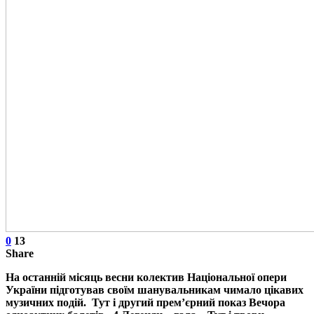
0
13
Share
На останній місяць весни колектив Національної опери
України підготував своїм шанувальникам чимало цікавих
музичних подій. Тут і другий прем’єрний показ Вечора