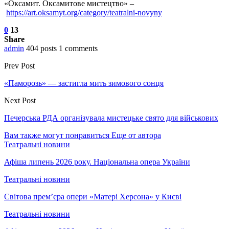
«Оксамит. Оксамитове мистецтво» –
https://art.oksamyt.org/category/teatralni-novyny
0
13
Share
admin
404 posts
1 comments
Prev Post
«Паморозь» — застигла мить зимового сонця
Next Post
Печерська РДА організувала мистецьке свято для військових
Вам также могут понравиться
Еще от автора
Театральні новини
Афіша липень 2026 року. Національна опера України
Театральні новини
Світова прем’єра опери «Матері Херсона» у Києві
Театральні новини