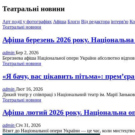
Театральні новини
Арт події у фотографіях
Афіша
Блоги
Від редактора
інтерв'ю
Ко
Театральні новини
Афіша березень 2026 року. Національна
admin
Бер 2, 2026
Березнева афіша Національної опери України абсолютно відпов
Театральні новини
«Я бачу, вас цікавить пітьма»: прем’єра
admin
Лют 16, 2026
Дикий театр у співпраці з Національний театр ім. Марії Занько
Театральні новини
Афіша лютий 2026 року. Національна о
admin
Січ 31, 2026
Візит до Національної опери України — це час, коли мистецтво 