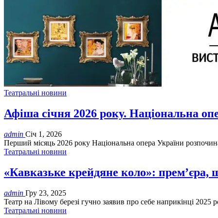
Театральні новини
Афіша січня 2026 року. Національна оп
admin
Січ 1, 2026
Перший місяць 2026 року Національна опера України розпочина
Театральні новини
«Кавказьке крейдяне коло»: прем’єра, щ
admin
Гру 23, 2025
Театр на Лівому березі гучно заявив про себе наприкінці 2025 
Театральні новини