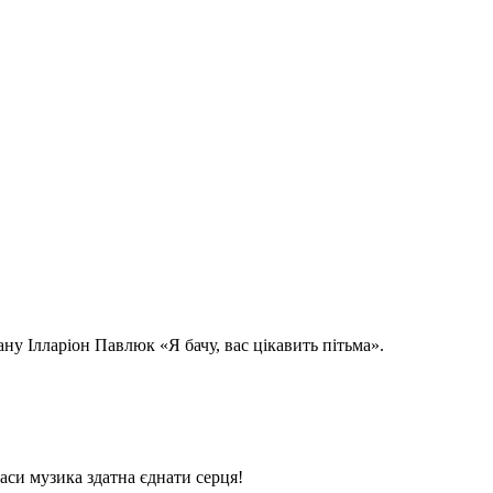
ну Ілларіон Павлюк «Я бачу, вас цікавить пітьма».
часи музика здатна єднати серця!