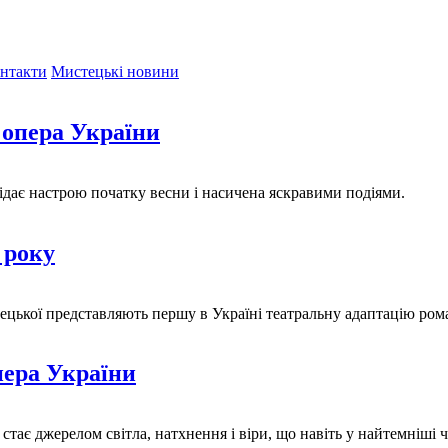
нтакти
Мистецькі новини
 опера України
ідає настрою початку весни і насичена яскравими подіями.
 року
вецької представляють першу в Україні театральну адаптацію рома
пера України
стає джерелом світла, натхнення і віри, що навіть у найтемніші 