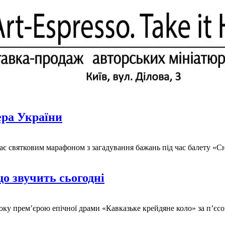
ера України
є святковим марафоном з загадування бажань під час балету «Сн
о звучить сьогодні
року прем’єрою епічної драми «Кавказьке крейдяне коло» за п’єсо