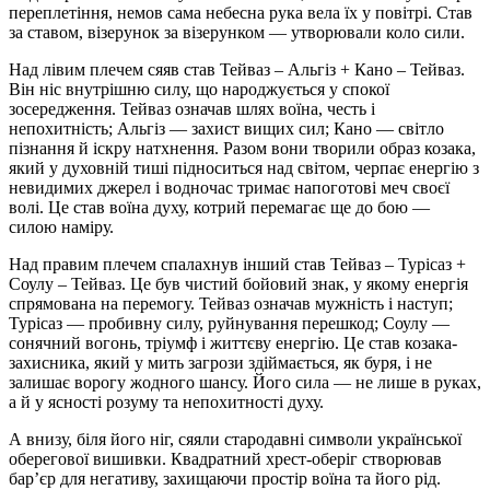
переплетіння, немов сама небесна рука вела їх у повітрі. Став
за ставом, візерунок за візерунком — утворювали коло сили.
Над лівим плечем сяяв став Тейваз – Альгіз + Кано – Тейваз.
Він ніс внутрішню силу, що народжується у спокої
зосередження. Тейваз означав шлях воїна, честь і
непохитність; Альгіз — захист вищих сил; Кано — світло
пізнання й іскру натхнення. Разом вони творили образ козака,
який у духовній тиші підноситься над світом, черпає енергію з
невидимих джерел і водночас тримає напоготові меч своєї
волі. Це став воїна духу, котрий перемагає ще до бою —
силою наміру.
Над правим плечем спалахнув інший став Тейваз – Турісаз +
Соулу – Тейваз. Це був чистий бойовий знак, у якому енергія
спрямована на перемогу. Тейваз означав мужність і наступ;
Турісаз — пробивну силу, руйнування перешкод; Соулу —
сонячний вогонь, тріумф і життєву енергію. Це став козака-
захисника, який у мить загрози здіймається, як буря, і не
залишає ворогу жодного шансу. Його сила — не лише в руках,
а й у ясності розуму та непохитності духу.
А внизу, біля його ніг, сяяли стародавні символи української
оберегової вишивки. Квадратний хрест-оберіг створював
бар’єр для негативу, захищаючи простір воїна та його рід.