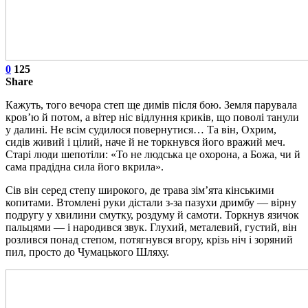
0
125
Share
Кажуть, того вечора степ ще димів після бою. Земля парувала
кров’ю й потом, а вітер ніс відлуння криків, що поволі танули
у далині. Не всім судилося повернутися… Та він, Охрим,
сидів живий і цілий, наче й не торкнувся його вражий меч.
Старі люди шепотіли: «То не людська це охорона, а Божа, чи й
сама прадідна сила його вкрила».
Сів він серед степу широкого, де трава зім’ята кінськими
копитами. Втомлені руки дістали з-за пазухи дримбу — вірну
подругу у хвилини смутку, роздуму й самоти. Торкнув язичок
пальцями — і народився звук. Глухий, металевий, густий, він
розлився понад степом, потягнувся вгору, крізь ніч і зоряний
пил, просто до Чумацького Шляху.