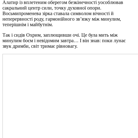
Алатир із вплетеним оберегом безкінечності уособлював
сакральний центр сили, точку духовної опори.
Восьмипроменева зірка ставала символом вічності й
неперервності роду, гармонійного зв’язку між минулим,
теперішнім і майбутнім.
Так і сидів Охрим, заплющивши очі. Це була мить між
минулим боєм і невідомим завтра… І він знав: поки лунає
звук дримби, світ тримає рівновагу.