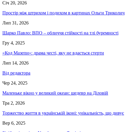
Січ 20, 2026
Простір між штрихом і подихом в картинах Ольги Триколич
Лип 31, 2026
Шарко Павло: ВПО – обличчя стійкості на тлі буремності
Гру 4, 2025
«Код Мазепи»: драма честі, яку не вдається стерти
Лип 14, 2026
Від редактора
Чер 24, 2025
Маленьке вікно у великий океан: шедевр на Діловій
Тра 2, 2026
Торжество життя в українській іконі: унікальність, що дивує
Вер 6, 2025