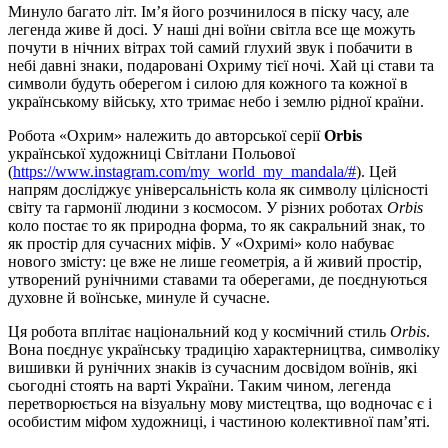
Минуло багато літ. Ім’я його розчинилося в піску часу, але
легенда живе й досі. У наші дні воїни світла все ще можуть
почути в нічних вітрах той самий глухий звук і побачити в
небі давні знаки, подаровані Охриму тієї ночі. Хай ці стави та
символи будуть оберегом і силою для кожного та кожної в
українському війську, хто тримає небо і землю рідної країни.
Робота «Охрим» належить до авторської серії
Orbis
української художниці Світлани Польової
(
https://www.instagram.com/my_world_my_mandala/#
). Цей
напрям досліджує універсальність кола як символу цілісності
світу та гармонії людини з космосом. У різних роботах
Orbis
коло постає то як природна форма, то як сакральний знак, то
як простір для сучасних міфів. У «Охримі» коло набуває
нового змісту: це вже не лише геометрія, а й живий простір,
утворений рунічними ставами та оберегами, де поєднуються
духовне й воїнське, минуле й сучасне.
Ця робота вплітає національний код у космічний стиль
Orbis
.
Вона поєднує українську традицію характерництва, символіку
вишивки й рунічних знаків із сучасним досвідом воїнів, які
сьогодні стоять на варті України. Таким чином, легенда
перетворюється на візуальну мову мистецтва, що водночас є і
особистим міфом художниці, і частиною колективної пам’яті.