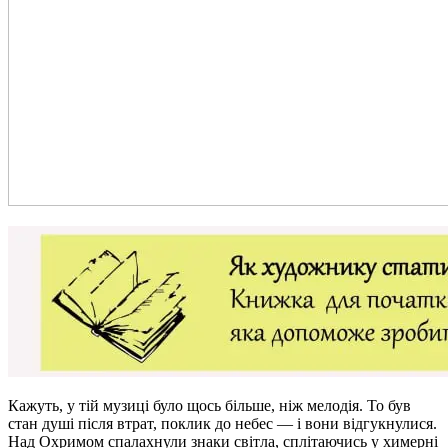
Кажуть, у тій музиці було щось більше, ніж мелодія. То був
стан душі після втрат, поклик до небес — і вони відгукнулися.
Над Охримом спалахнули знаки світла, сплітаючись у химерні