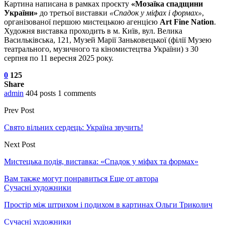
Картина написана в рамках проєкту
«Мозаїка спадщини
України»
до третьої виставки
«Спадок у міфах і формах»
,
організованої першою мистецькою агенцією
Art Fine Nation
.
Художня виставка проходить в м. Київ, вул. Велика
Васильківська, 121, Музей Марії Заньковецької (філії Музею
театрального, музичного та кіномистецтва України) з 30
серпня по 11 вересня 2025 року.
0
125
Share
admin
404 posts
1 comments
Prev Post
Свято вільних сердець: Україна звучить!
Next Post
Мистецька подія, виставка: «Спадок у міфах та формах»
Вам также могут понравиться
Еще от автора
Сучасні художники
Простір між штрихом і подихом в картинах Ольги Триколич
Сучасні художники