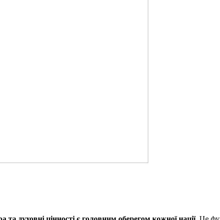
а та духовні цінності є головним оберегом кожної нації
. Це фу