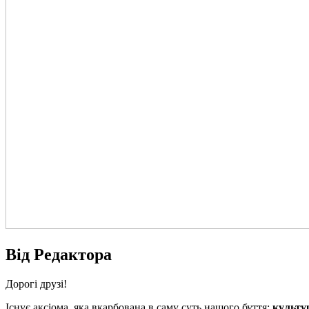
Від Редактора
Дорогі друзі!
Існує аксіома, яка вкарбована в саму суть нашого буття:
культур