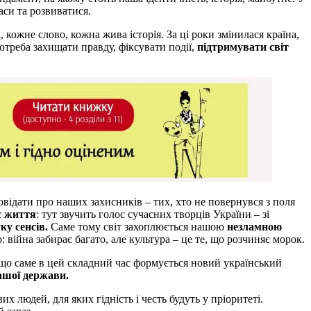
аси та розвиватися.
кожне слово, кожна жива історія. За ці роки змінилася країна,
реба захищати правду, фіксувати події,
підтримувати світ
ідати про наших захисників – тих, хто не повернувся з поля
є життя
: тут звучить голос сучасних творців України – зі
ку сенсів
.
Саме тому світ захоплюється нашою
незламною
о: війна забирає багато, але культура – це те, що розчиняє морок.
, що саме в цей складний час формується новий український
ашої держави.
 людей, для яких гідність і честь будуть у пріоритеті.