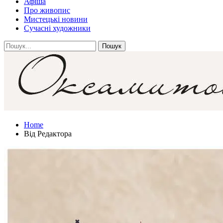
Афіша
Про живопис
Мистецькі новини
Сучасні художники
Home
Від Редактора