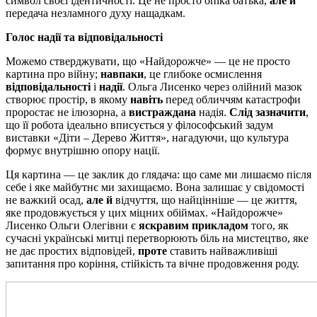
символ своєї ідентичності. Це не просто опіка батька,
але й
передача незламного духу нащадкам.
Голос надії та відповідальності
Можемо стверджувати, що «Найдорожче» — це не просто
картина про війну;
навпаки
, це глибоке осмислення
відповідальності
і
надії
. Ольга Лисенко через олійний мазок
створює простір, в якому
навіть
перед обличчям катастрофи
проростає не ілюзорна, а
вистраждана
надія.
Слід зазначити
,
що її робота ідеально вписується у філософський задум
виставки «Діти – Дерево Життя», нагадуючи, що культура
формує внутрішню опору нації.
Ця картина — це заклик до глядача: що саме ми лишаємо після
себе і яке майбутнє ми захищаємо. Вона залишає у свідомості
не важкий осад,
але й
відчуття, що найцінніше — це життя,
яке продовжується у цих міцних обіймах. «Найдорожче»
Лисенко Ольги Олегівни є
яскравим прикладом
того, як
сучасні українські митці перетворюють біль на мистецтво, яке
не дає простих відповідей,
проте
ставить найважливіші
запитання про коріння, стійкість та вічне продовження роду.