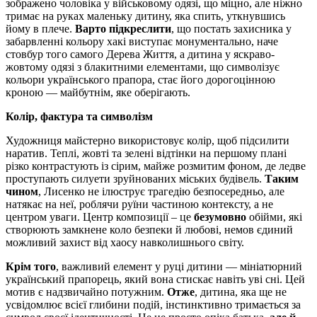
зображено чоловіка у військовому одязі, що міцно, але ніжно
тримає на руках маленьку дитину, яка спить, уткнувшись
йому в плече.
Варто підкреслити
, що постать захисника у
забарвленні кольору хакі виступає монументально, наче
стовбур того самого Дерева Життя, а дитина у яскраво-
жовтому одязі з блакитними елементами, що символізує
кольори українського прапора, стає його дорогоцінною
кроною — майбутнім, яке оберігають.
Колір, фактура та символізм
Художниця майстерно використовує колір, щоб підсилити
наратив. Теплі, жовті та зелені відтінки на першому плані
різко контрастують із сірим, майже розмитим фоном, де ледве
проступають силуети зруйнованих міських будівель.
Таким
чином
, Лисенко не ілюструє трагедію безпосередньо, але
натякає на неї, роблячи руїни частиною контексту, а не
центром уваги. Центр композиції – це
безумовно
обійми, які
створюють замкнене коло безпеки й любові, немов єдиний
можливий захист від хаосу навколишнього світу.
Крім того
, важливий елемент у руці дитини — мініатюрний
український прапорець, який вона стискає навіть уві сні. Цей
мотив є надзвичайно потужним.
Отже
, дитина, яка ще не
усвідомлює всієї глибини подій, інстинктивно тримається за