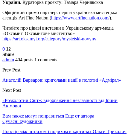
України
. Кураторка проєкту: Тамара Чернявська
Офіційний промо партнер: перша українська мистецька
агенція Art Fine Nation (
https://www.artfinenation.com/
).
Читайте про цікаві виставки в Українському арт-медіа
«Оксамит. Оксамитове мистецтво» –
https://art.oksamyt.org/category/mystetski-novyny
0
12
Share
admin
404 posts
1 comments
Prev Post
Анатолій Варваров: криголами надії в полотні «Адмірал»
Next Post
«Розколотий Світ»: відображення незламності від Ірини
Акімової
Вам также могут понравиться
Еще от автора
Сучасні художники
Простір між штрихом і подихом в картинах Ольги Триколич