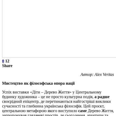
0
12
Share
Автор: Alex Veritas
Мистецтво як філософська опора нації
Успіх виставки «Діти – Дерево Життя» у Центральному
будинку художника – це не просто культурна подія,
а радше
своєрідний епіцентр, де перетинаються найгостріші виклики
сучасності та глибинна українська філософія. Цей проєкт,
центральною метафорою якого виступило
саме
Дерево Життя,
запропонував глядачеві простір, де сьогодення, архетипи та