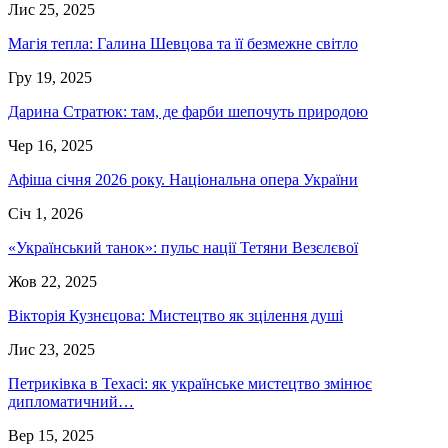
Лис 25, 2025
Магія тепла: Галина Шевцова та її безмежне світло
Гру 19, 2025
Дарина Стратюк: там, де фарби шепочуть природою
Чер 16, 2025
Афіша січня 2026 року. Національна опера України
Січ 1, 2026
«Український танок»: пульс нації Тетяни Везєлєвої
Жов 22, 2025
Вікторія Кузнєцова: Мистецтво як зцілення душі
Лис 23, 2025
Петриківка в Техасі: як українське мистецтво змінює
дипломатичний…
Вер 15, 2025