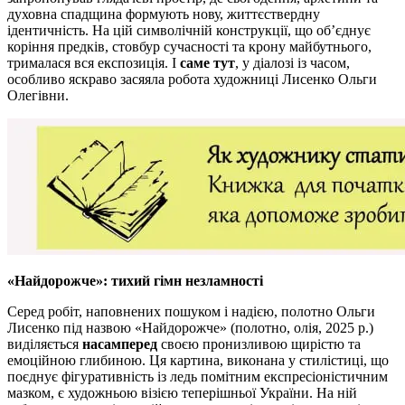
духовна спадщина формують нову, життєствердну
ідентичність. На цій символічній конструкції, що об’єднує
коріння предків, стовбур сучасності та крону майбутнього,
трималася вся експозиція. І
саме тут
, у діалозі із часом,
особливо яскраво засяяла робота художниці Лисенко Ольги
Олегівни.
«Найдорожче»: тихий гімн незламності
Серед робіт, наповнених пошуком і надією, полотно Ольги
Лисенко під назвою «Найдорожче» (полотно, олія, 2025 р.)
виділяється
насамперед
своєю пронизливою щирістю та
емоційною глибиною. Ця картина, виконана у стилістиці, що
поєднує фігуративність із ледь помітним експресіоністичним
мазком, є художньою візією теперішньої України. На ній