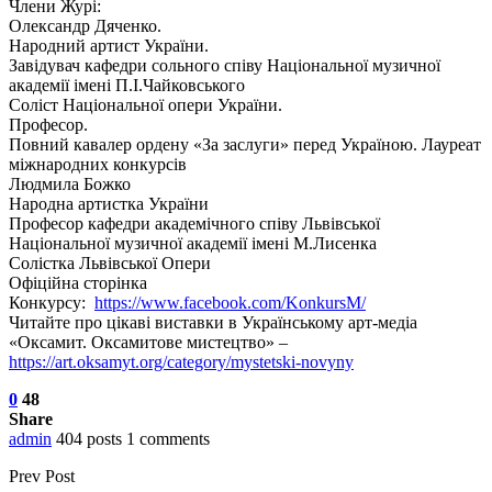
Члени Журі:
Олександр Дяченко.
Народний артист України.
Завідувач кафедри сольного співу Національної музичної
академії імені П.І.Чайковського
Соліст Національної опери України.
Професор.
Повний кавалер ордену «За заслуги» перед Україною. Лауреат
міжнародних конкурсів
Людмила Божко
Народна артистка України
Професор кафедри академічного співу Львівської
Національної музичної академії імені М.Лисенка
Солістка Львівської Опери
Офіційна сторінка
Конкурсу:
https://www.facebook.com/KonkursM/
Читайте про цікаві виставки в Українському арт-медіа
«Оксамит. Оксамитове мистецтво» –
https://art.oksamyt.org/category/mystetski-novyny
0
48
Share
admin
404 posts
1 comments
Prev Post