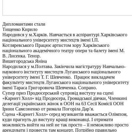
Дипломантами стали
Тищенко Кирило
Народився у м.Харків. Навчається в аспірантурі Харківського
національного університету мистецтв імені І.П.
Котляревського Працює артистом хору Харківського
національного академічного театру опери та балету імені М.
В. Лисенка. Тенор.
Вишегородська Яніна
Народилася у м.Полтава. Закінчила магістратуру Навчально-
наукового інституту мистецтв Луганського національного
університету імені Т. Г. Шевченко. Працює викладачем
факультету мистецтв Луганського національного університету
імені Тараса Григоровича Шевченка. Сопрано.
Супер приз Продюсерський супровід виступу на сцені
«Карнегі Холл» від Продюсера, Громадської діячки, Членкині
делегації українських жінок в ООН на 63 Сесії Комісії ООН
Ірини Самсоненко от римала Погоріла Дар’я.
Сцена «Карнегі Холл» серед музикантів вважається Олімпом,
куди прагнуть до виступу кращі виконавці. І отримати
можливість вийти на ней не так просто – її неможливо просто
арендувати і провести там концерт. Потрібно правильно