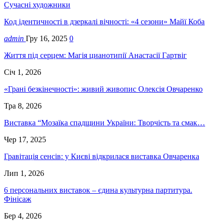
Сучасні художники
Код ідентичності в дзеркалі вічності: «4 сезони» Майї Коба
admin
Гру 16, 2025
0
Життя під серцем: Магія цианотипії Анастасії Гартвіг
Січ 1, 2026
«Грані безкінечності»: живий живопис Олексія Овчаренко
Тра 8, 2026
Виставка “Мозаїка спадщини України: Творчість та смак…
Чер 17, 2025
Гравітація сенсів: у Києві відкрилася виставка Овчаренка
Лип 1, 2026
6 персональних виставок – єдина культурна партитура.
Фінісаж
Бер 4, 2026