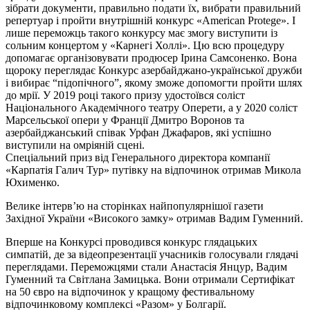
зібрати документи, правильно подати їх, вибрати правильний
репертуар і пройти внутрішній конкурс «American Protege». І
лише переможць такого конкурсу має змогу виступити із
сольним концертом у «Карнегі Холлі». Цю всю процедуру
допомагає організовувати продюсер Ірина Самсоненко. Вона
щороку переглядає Конкурс азербайджано-української дружби
і вибирає “підопічного”, якому зможе допомогти пройти шлях
до мрії. У 2019 році такого призу удостоївся соліст
Національного Академічного театру Оперети, а у 2020 соліст
Марсельської опери у Франції Дмитро Воронов та
азербайджанський співак Урфан Джафаров, які успішно
виступили на омріяній сцені.
Спеціальний приз від Генерального директора компанії
«Карпатія Галич Тур» путівку на відпочинок отримав Микола
Юхименко.
Велике інтерв’ю на сторінках найпопулярнішої газети
Західної України «Високого замку» отримав Вадим Гуменний.
Вперше на Конкурсі проводився конкурс глядацьких
симпатій, де за відеопрезентації учасників голосували глядачі
переглядами. Переможцями стали Анастасія Янцур, Вадим
Гуменний та Світлана Замицька. Вони отримали Сертифікат
на 50 євро на відпочинок у кращому фестивальному
відпочинковому комплексі «Разом» у Болгарії.