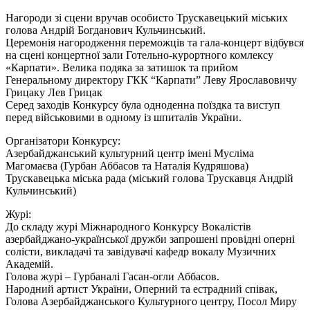
Нагороди зі сцени вручав особисто Трускавецький міських
голова Андрій Богданович Кульчинський.
Церемонія нагородження переможців та гала-концерт відбувся
на сцені концертної зали Готельно-курортного комлексу
«Карпати». Велика подяка за затишок та прийом
Генеральному директору ГКК “Карпати” Леву Ярославовичу
Грицаку Лев Грицак
Серед заходів Конкурсу була одноденна поїздка та виступ
перед військовими в одному із шпиталів України.
Організатори Конкурсу:
Азербайджанський культурний центр імені Мусліма
Магомаєва (Гурбан Аббасов та Наталія Кудряшова)
Трускавецька міська рада (міський голова Трускавця Андрій
Кульчинський)
Журі:
До складу журі Міжнародного Конкурсу Вокалістів
азербайджано-української дружби запрошені провідні оперні
солісти, викладачі та завідувачі кафедр вокалу Музичних
Академій.
Голова журі – Гурбаналі Гасан-огли Аббасов.
Народний артист України, Оперний та естрадний співак,
Голова Азербайджанського Культурного центру, Посол Миру