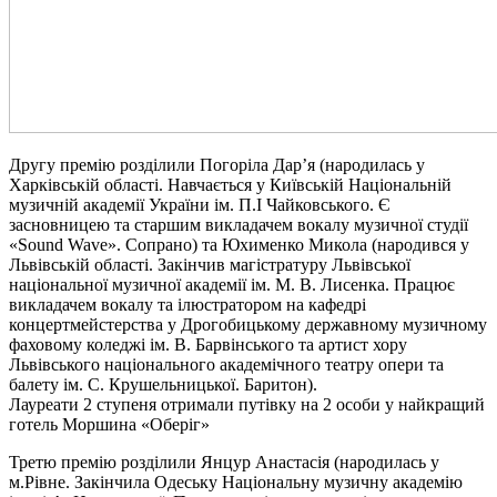
Другу премію розділили Погоріла Дар’я (народилась у
Харківській області. Навчається у Київській Національній
музичній академії України ім. П.І Чайковського. Є
засновницею та старшим викладачем вокалу музичної студії
«Sound Wave». Сопрано) та Юхименко Микола (народився у
Львівській області. Закінчив магістратуру Львівської
національної музичної академії ім. М. В. Лисенка. Працює
викладачем вокалу та ілюстратором на кафедрі
концертмейстерства у Дрогобицькому державному музичному
фаховому коледжі ім. В. Барвінського та артист хору
Львівського національного академічного театру опери та
балету ім. С. Крушельницької. Баритон).
Лауреати 2 ступеня отримали путівку на 2 особи у найкращий
готель Моршина «Оберіг»
Третю премію розділили Янцур Анастасія (народилась у
м.Рівне. Закінчила Одеську Національну музичну академію