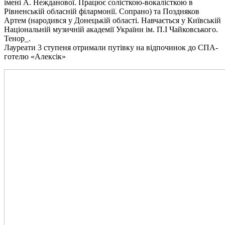
імені А. Нежданової. Працює солісткою-вокалісткою в
Рівненській обласній філармонії. Сопрано) та Поздняков
Артем (народився у Донецькій області. Навчається у Київській
Національній музичній академії України ім. П.І Чайковського.
Тенор_.
Лауреати 3 ступеня отримали путівку на відпочинок до СПА-
готелю «Алексік»