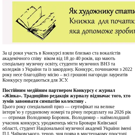
За ці роки участь в Конкурсі взяли близько ста вокалістів
академічного співу віком від 18 до 40 років, що мають
спеціальну музичну освіту, студенти музичних ВНЗ та
коледжів з України та із закордону. Конкурс, починаючи з 2022
року несе благодійну місію – всі грошові нагороди лауреатів
Конкурсу передаються для ЗСУ.
Постійним медійним партнером Конкурсу є журнал
«Жінка». Традиційно редакція журналу відзначає того, хто
зумів завоювати симпатію колективу .
Цього року спеціальний приз — сертифікат на велике
інтерв’ю у грудневому номері та річну передплату на 2026 рік
— отримав Володимир Боровик. Володимир – наймолодший
учасник конкурсу, уродженець міста Бровари Київської
області, студент Національної музичної академії України імені
П.І. Чайковського, тенор, чия поява в мистецькому просторі