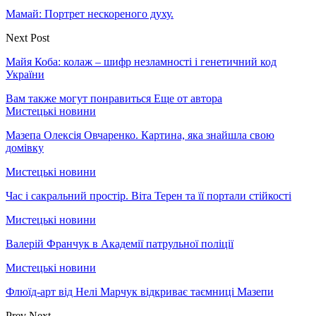
Мамай: Портрет нескореного духу.
Next Post
Майя Коба: колаж – шифр незламності і генетичний код
України
Вам также могут понравиться
Еще от автора
Мистецькі новини
Мазепа Олексія Овчаренко. Картина, яка знайшла свою
домівку
Мистецькі новини
Час і сакральний простір. Віта Терен та її портали стійкості
Мистецькі новини
Валерій Франчук в Академії патрульної поліції
Мистецькі новини
Флюїд-арт від Нелі Марчук відкриває таємниці Мазепи
Prev
Next