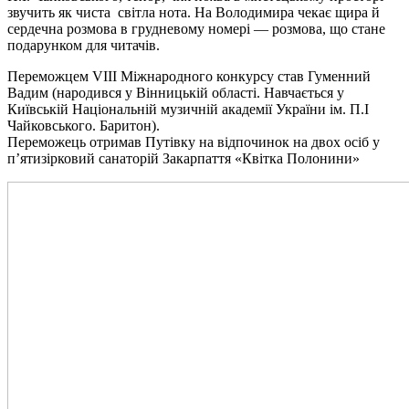
звучить як чиста світла нота. На Володимира чекає щира й
сердечна розмова в грудневому номері — розмова, що стане
подарунком для читачів.
Переможцем VIII Міжнародного конкурсу став Гуменний
Вадим (народився у Вінницькій області. Навчається у
Київській Національній музичній академії України ім. П.І
Чайковського. Баритон).
Переможець отримав Путівку на відпочинок на двох осіб у
п’ятизірковий санаторій Закарпаття «Квітка Полонини»