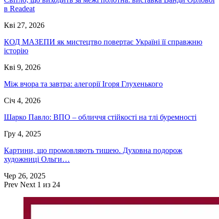
в Readeat
Кві 27, 2026
КОД МАЗЕПИ як мистецтво повертає Україні її справжню
історію
Кві 9, 2026
Між вчора та завтра: алегорії Ігоря Глухенького
Січ 4, 2026
Шарко Павло: ВПО – обличчя стійкості на тлі буремності
Гру 4, 2025
Картини, що промовляють тишею. Духовна подорож
художниці Ольги…
Чер 26, 2025
Prev
Next
1 из 24