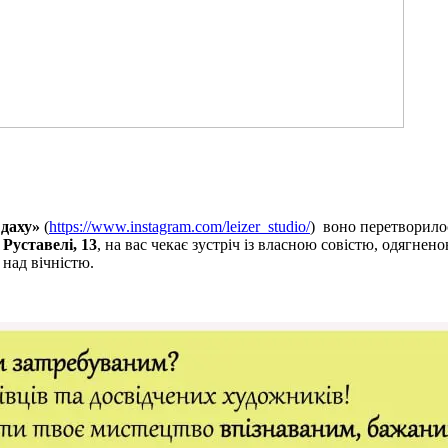
 даху»
(
https://www.instagram.com/leizer_studio/
) воно перетворило
Руставелі, 13
, на вас чекає зустріч із власною совістю, одягнен
 над вічністю.