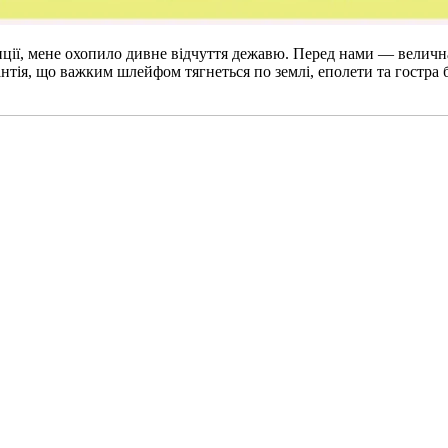
ії, мене охопило дивне відчуття дежавю. Перед нами — велична 
тія, що важким шлейфом тягнеться по землі, еполети та гостра б