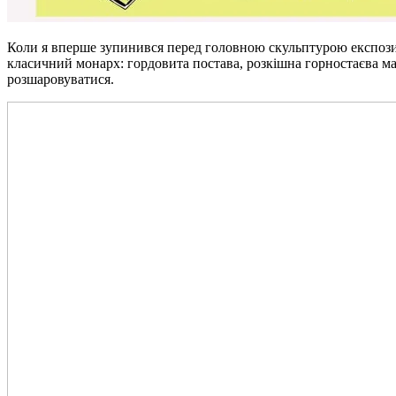
Коли я вперше зупинився перед головною скульптурою експозиц
класичний монарх: гордовита постава, розкішна горностаєва ман
розшаровуватися.