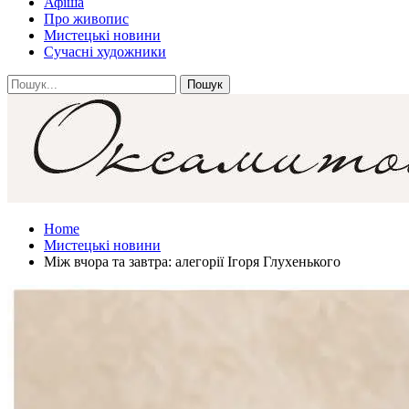
Афіша
Про живопис
Мистецькі новини
Сучасні художники
Home
Мистецькі новини
Між вчора та завтра: алегорії Ігоря Глухенького