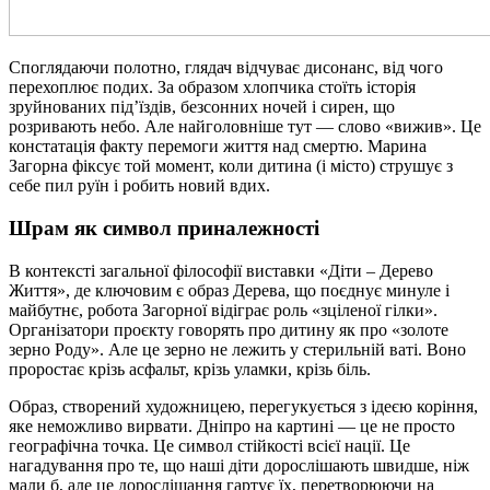
Споглядаючи полотно, глядач відчуває дисонанс, від чого
перехоплює подих. За образом хлопчика стоїть історія
зруйнованих під’їздів, безсонних ночей і сирен, що
розривають небо. Але найголовніше тут — слово «вижив». Це
констатація факту перемоги життя над смертю. Марина
Загорна фіксує той момент, коли дитина (і місто) струшує з
себе пил руїн і робить новий вдих.
Шрам як символ приналежності
В контексті загальної філософії виставки «Діти – Дерево
Життя», де ключовим є образ Дерева, що поєднує минуле і
майбутнє, робота Загорної відіграє роль «зціленої гілки».
Організатори проєкту говорять про дитину як про «золоте
зерно Роду». Але це зерно не лежить у стерильній ваті. Воно
проростає крізь асфальт, крізь уламки, крізь біль.
Образ, створений художницею, перегукується з ідеєю коріння,
яке неможливо вирвати. Дніпро на картині — це не просто
географічна точка. Це символ стійкості всієї нації. Це
нагадування про те, що наші діти дорослішають швидше, ніж
мали б, але це дорослішання гартує їх, перетворюючи на