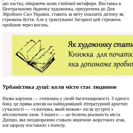
цю пастку, обираючи шлях глибокої метафори. Виставка в
Центральному будинку художника, приурочена до Дня
Збройних Сил України, ставить за мету показати дитину як
стрижень буття. Але у трактуванні Загорної цей стрижень
пройшов через вогонь.
Урбаністика душі: коли місто стає людиною
Назва картини — геніальна у своїй багатошаровості. З одного
боку, це пряма алюзія на найвідоміший літературний архетип
сучасності — «хлопчика, який вижив» після зустрічі з
абсолютним злом. З іншого — це болюча реальність міста
Дніпро, яке неодноразово ставало мішенню жорстоких атак,
але щоразу поставало з попелу.