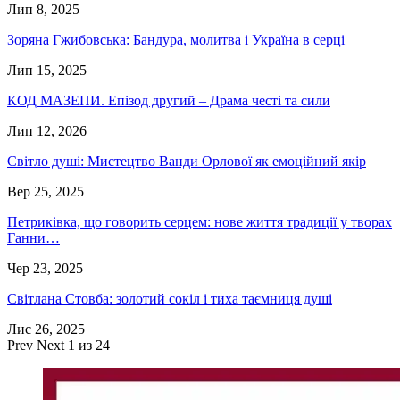
Лип 8, 2025
Зоряна Гжибовська: Бандура, молитва і Україна в серці
Лип 15, 2025
КОД МАЗЕПИ. Епізод другий – Драма честі та сили
Лип 12, 2026
Світло душі: Мистецтво Ванди Орлової як емоційний якір
Вер 25, 2025
Петриківка, що говорить серцем: нове життя традиції у творах
Ганни…
Чер 23, 2025
Світлана Стовба: золотий сокіл і тиха таємниця душі
Лис 26, 2025
Prev
Next
1 из 24