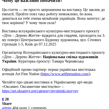
Чому це важливо побачити?
Ця стаття — не просто запрошення на виставку. Це заклик до
емпатії. Пройти повз таку роботу неможливо, бо вона
дивиться на тебе очима мільйонів українців. Вона запитує: де
твоє коріння? У чому твоя сила?
Виставка всеукраїнського культурно-мистецького проєкту
«Діти – Дерево Життя» відкрита для глядачів, проходить на 3-
му поверсі Центрального Будинку художника, вул. Січових
стрільців 1-5, Київ до 07.12.2025
Організатор Всеукраїнського культурно-мистецького проєкту
«Діти – Дерево Життя»:
Національна спілка художників
України
. Кураторка проєкту: Тамара Чернявська
Офіційний промо партнер: перша українська мистецька
агенція Art Fine Nation (
https://www.artfinenation.com/
).
Читайте про цікаві виставки в Українському арт-медіа
«Оксамит. Оксамитове мистецтво» –
https://art.oksamyt.org/category/mystetski-novyny
0
28
Share
admin
404 posts
1 comments