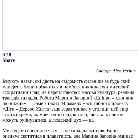
0
28
Share
Автор: Alex Veritas
Існують назви, які діють на свідомість сильніше за будь-який
маніфест. Вони врізаються в пам’ять, викликаючи миттєвий
асоціативний ряд, де переплітаються масова культура, реальна
трагедія та надія. Робота Марини Загорної «Дніпро – хлопчик,
що вижив» — саме з таких. В рамках масштабного проєкту
«Діти – Дерево Життя», що зараз триває у столиці, цей твір
стоїть окремо, як мовчазний свідок того, що сталь і бетон
можуть руйнуватися, а людський дух — ні.
Мистецтво воєнного часу — це складна матерія. Воно
ризикує скотитися в плакатність, але Марина Загорна оминає