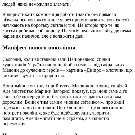
людей, яких неможливо зламати.
Колористика та композиція роботи (навіть без прямого
візуального контакту, лише через призму назви та контексту)
натякають на боротьбу світла й тіні. Це історія про те, як
життя пробиває собі дорогу. Це магія реального світу, де немає
чарівних паличок, але є воля жити далі.
Маніфест нового покоління
Сьогодні, коли виставкові зали Національної спілки
художників України наповнені образами — від сакральних
Мадонн до сучасних героїв — картина «Дніпро – хлопчик, що
вижив» звучить як пророцтво.
Вона змінює оптику сприйняття. Ми звикли захищати дітей.
Але мистецтво Марини Загорної показує, що іноді саме діти
своєю безпосередністю і жагою до життя дають сили нам,
дорослим. Вони є тим самим «новим світанком», про який
йдеться в описі виставки. Цей хлопчик — це колективний
портрет покоління, яке буде відбудовувати, творити і
пам’ятати. Але пам’ятати не зі страхом, а з гідністю
переможця.