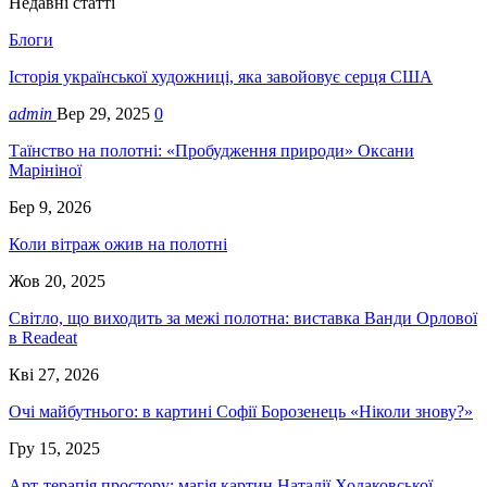
Недавні статті
Блоги
Історія української художниці, яка завойовує серця США
admin
Вер 29, 2025
0
Таїнство на полотні: «Пробудження природи» Оксани
Марініної
Бер 9, 2026
Коли вітраж ожив на полотні
Жов 20, 2025
Світло, що виходить за межі полотна: виставка Ванди Орлової
в Readeat
Кві 27, 2026
Очі майбутнього: в картині Софії Борозенець «Ніколи знову?»
Гру 15, 2025
Арт-терапія простору: магія картин Наталії Ходаковської