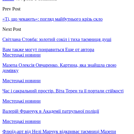
Prev Post
«Ті, що чекають»: погляд майбутнього крізь скло
Next Post
Світлана Стовба: золотий сокіл і тиха таємниця душі
Вам также могут понравиться
Еще от автора
Мистецькі новини
Мазепа Олексія Овчаренко. Картина, яка знайшла свою
домівку
Мистецькі новини
Час і сакральний простір. Віта Терен та її портали стійкості
Мистецькі новини
Валерій Франчук в Академії патрульної поліції
Мистецькі новини
Флюїд-арт від Нелі Марчук відкриває таємниці Мазепи