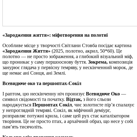
«Зародження життя»: міфотворення на полотні
Особливе місце у творчості Світлани Стовба посідає картина
«Зародження Життя»
(2025, полотно, акрил, 50*60). Це
полотно — не просто зображення, а глибокий візуальний міф,
що проникає у саму першооснову буття.
Зокрема,
композиція
занурює глядача у первісну темряву, у нескінченний морок, де
ще немає ані Сонця, ані Землі.
Всевидюче око та першоптах-Сокіл
І раптом, цю нескінченну ніч пронизує
Всевидюче Око
—
символ свідомості та початку.
Відтак,
з його сльози
народжується
Першоптах Сокіл
, чиє золотисте пір’я спалахує
у непроглядній темряві. Сокіл, як міфічний деміург,
розправляє потужні крила, і саме цей рух стає каталізатором
творіння. Це не просто птах, а архаїчний образ, що несе у собі
пам’ять тисячоліть.