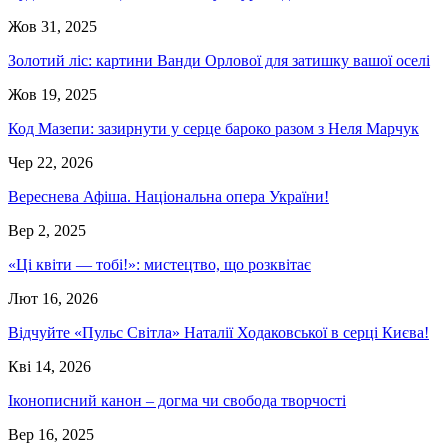
Жов 31, 2025
Золотий ліс: картини Ванди Орлової для затишку вашої оселі
Жов 19, 2025
Код Мазепи: зазирнути у серце бароко разом з Неля Марчук
Чер 22, 2026
Вереснева Афіша. Національна опера України!
Вер 2, 2025
«Ці квіти — тобі!»: мистецтво, що розквітає
Лют 16, 2026
Відчуйте «Пульс Світла» Наталії Ходаковської в серці Києва!
Кві 14, 2026
Іконописний канон – догма чи свобода творчості
Вер 16, 2025