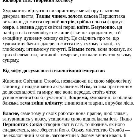
Кольори сліз: творення космосу
Художниця віртуозно використовує метафору сльози як
джерела життя.
Таким чином,
золота сльоза
Першоптаха
викликає до життя перший
острів
,
срібна сльоза
формує
озеро
, а
зелена
дарує світові перші
квіти
.
Безумовно,
ця
палітра сліз символізує не лише фізичне зародження, а й
емоційну, душевну основу світу. Це свідчить про те, що
художниця бачить джерело життя не у сухому законі, а у
глибокому, інтимному почутті.
Більше того,
вона показує, як
крихкі елементи, виниклі з темряви, поклали початок усьому
сущому.
Від міфу до сучасності: екологічний імператив
Живопис Світлани Стовба, незважаючи на свою міфологічну
глибину, є надзвичайно актуальним.
Втім,
за тим прагненням
до досконалості та миру, яке вона передає, стоїть чітке
усвідомлення болю сучасності.
Зокрема,
художниці особливо
близька
тема зміни клімату
: зникнення тварин, вирубка лісів.
Власне,
саме тому у своїх роботах вона прагне, щоб глядач,
занурившись у красу, усвідомив свою відповідальність. Якщо
Першоптах-Сокіл
створив світ із сліз, то людина, як його
спадкоємець, має зберегти його.
Отже,
мистецтво Стовба —
це екологічний заклик, загорнутий у форму вічної краси. Її