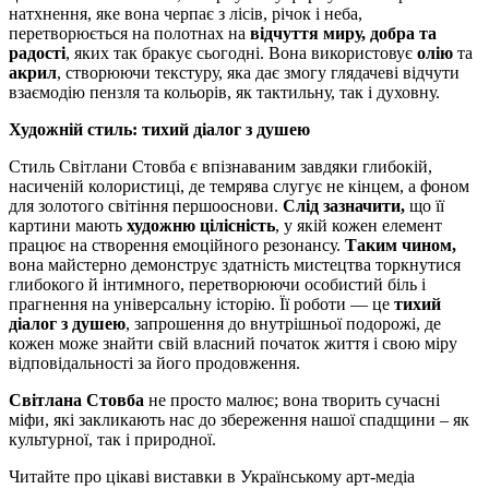
натхнення, яке вона черпає з лісів, річок і неба,
перетворюється на полотнах на
відчуття миру, добра та
радості
, яких так бракує сьогодні. Вона використовує
олію
та
акрил
, створюючи текстуру, яка дає змогу глядачеві відчути
взаємодію пензля та кольорів, як тактильну, так і духовну.
Художній стиль: тихий діалог з душею
Стиль Світлани Стовба є впізнаваним завдяки глибокій,
насиченій колористиці, де темрява слугує не кінцем, а фоном
для золотого світіння першооснови.
Слід зазначити,
що її
картини мають
художню цілісність
, у якій кожен елемент
працює на створення емоційного резонансу.
Таким чином,
вона майстерно демонструє здатність мистецтва торкнутися
глибокого й інтимного, перетворюючи особистий біль і
прагнення на універсальну історію. Її роботи — це
тихий
діалог з душею
, запрошення до внутрішньої подорожі, де
кожен може знайти свій власний початок життя і свою міру
відповідальності за його продовження.
Світлана Стовба
не просто малює; вона творить сучасні
міфи, які закликають нас до збереження нашої спадщини – як
культурної, так і природної.
Читайте про цікаві виставки в Українському арт-медіа