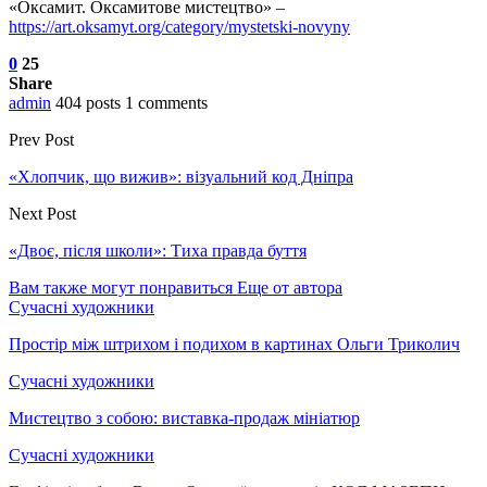
«Оксамит. Оксамитове мистецтво» –
https://art.oksamyt.org/category/mystetski-novyny
0
25
Share
admin
404 posts
1 comments
Prev Post
«Хлопчик, що вижив»: візуальний код Дніпра
Next Post
«Двоє, після школи»: Тиха правда буття
Вам также могут понравиться
Еще от автора
Сучасні художники
Простір між штрихом і подихом в картинах Ольги Триколич
Сучасні художники
Мистецтво з собою: виставка-продаж мініатюр
Сучасні художники