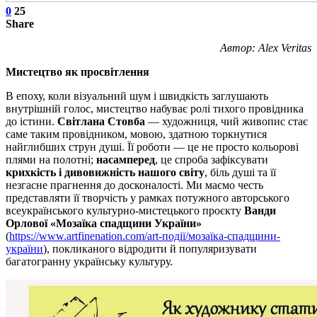
0
25
Share
Автор: Alex Veritas
Мистецтво як просвітлення
В епоху, коли візуальний шум і швидкість заглушають
внутрішній голос, мистецтво набуває ролі тихого провідника
до істини.
Світлана Стовба
— художниця, чий живопис стає
саме таким провідником, мовою, здатною торкнутися
найглибших струн душі. Її роботи — це не просто кольорові
плями на полотні;
насамперед
, це спроба зафіксувати
крихкість і дивовижність нашого світу
, біль душі та її
незгасне прагнення до досконалості. Ми маємо честь
представляти її творчість у рамках потужного авторського
всеукраїнського культурно-мистецького проєкту
Ванди
Орлової «Мозаїка спадщини України»
(
https://www.artfinenation.com/art-події/мозаїка-спадщини-
україни
), покликаного відродити й популяризувати
багатогранну українську культуру.