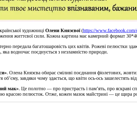
української художниці
Олени Князєвої
(
https://www.facebook.com/
ідження життєвої сили. Кожна картина має камерний формат 30*40 
ерно передала багатошаровість цих квітів. Рожеві пелюстки зда
, яка водночас поєднується з незламністю природи.
си»
. Олена Князєва обирає сміливі поєднання фіолетових, жовтих
я об’єму, завдяки чому здається, що квіти ось-ось зашелестять ві
ний мак»
. Це полотно — про пристрасть і пам’ять, про яскраві 
ною красою пелюсток. Отже, кожен мазок майстрині — це щира ро