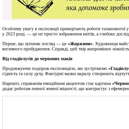
Особливу увагу в експозиції привертають роботи талановитої 
у 2023 році, — це не просто зображення квітів, а глибоке досл
Перше, що зупиняє погляд — це
«Жоржини»
. Художниця майст
весняного пробудження. Справді, цей твір випромінює ніжність
Від гладіолусів до червоних маків
Продовжуючи подорож експозицією, ми зустрічаємо
«Гладіолу
гідність та силу духу. Фактурні мазки акрилу створюють відчутт
Нарешті, справжнім емоційним акцентом стає картина
«Черво
додає роботам певної земної міцності, що контрастує з ефемер