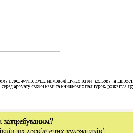
му передчуттю, душа мимоволі шукає тепла, кольору та щирості.
 серед аромату свіжої кави та книжкових палітурок, розквітла г