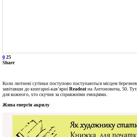
0
25
Share
Коли лютневі сутінки поступово поступаються місцем березнево
завітавши до книгарні-кав’ярні
Readeat
на Антоновича, 50. Тут,
для кожного, хто скучив за справжніми емоціями.
Жива енергія акрилу