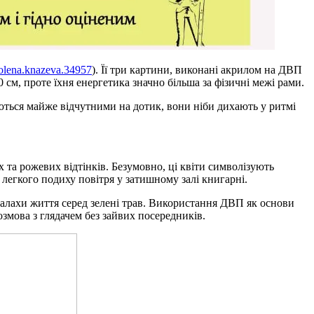
olena.knazeva.34957
). Її три картини, виконані акрилом на ДВП
см, проте їхня енергетика значно більша за фізичні межі рами.
ються майже відчутними на дотик, вони ніби дихають у ритмі
 та рожевих відтінків. Безумовно, ці квіти символізують
д легкого подиху повітря у затишному залі книгарні.
спалахи життя серед зелені трав. Використання ДВП як основи
змова з глядачем без зайвих посередників.