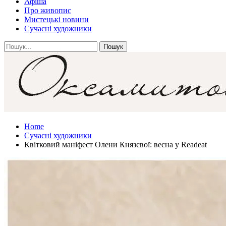
Афіша
Про живопис
Мистецькі новини
Сучасні художники
Home
Сучасні художники
Квітковий маніфест Олени Князєвої: весна у Readeat