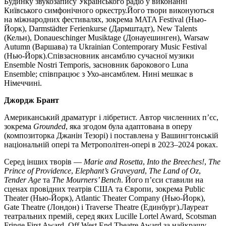
Будинку звукозапису Українського радіо у виконанні
Київського симфонічного оркестру.Його твори виконуються
на міжнародних фестивалях, зокрема MATA Festival (Нью-
Йорк), Darmstädter Ferienkurse (Дармштадт), New Talents
(Кельн), Donaueschinger Musiktage (Донауешинген), Warsaw
Autumn (Варшава) та Ukrainian Contemporary Music Festival
(Нью-Йорк).Співзасновник ансамблю сучасної музики
Ensemble Nostri Temporis, засновник барокового Luna
Ensemble; співпрацює з Ухо-ансамблем. Нині мешкає в
Німеччині.
Джордж Брант
Американський драматург і лібретист. Автор численних п’єс,
зокрема
Grounded
, яка згодом була адаптована в оперу
(композиторка Джанін Тезорі) і поставлена у Вашингтонській
національній опері та Метрополітен-опері в 2023–2024 роках.
Серед інших творів —
Marie and Rosetta
,
Into the Breeches!
,
The
Prince of Providence
,
Elephant’s Graveyard
,
The Land of Oz
,
Tender Age
та
The Mourners’ Bench
. Його п’єси ставили на
сценах провідних театрів США та Європи, зокрема Public
Theater (Нью-Йорк), Atlantic Theater Company (Нью-Йорк),
Gate Theatre (Лондон) і Traverse Theatre (Единбург).Лауреат
театральних премій, серед яких Lucille Lortel Award, Scotsman
Fringe First Award, Off West End Theatre Award за найкращу