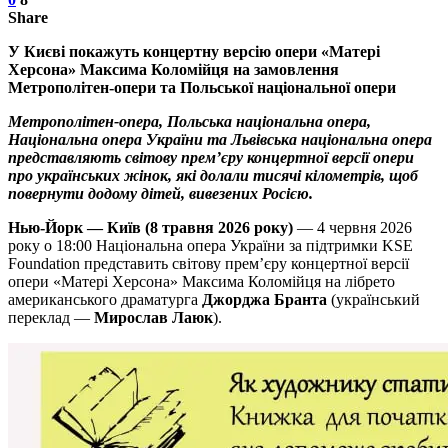
Share
У Києві покажуть концертну версію опери «Матері
Херсона» Максима Коломійця на замовлення
Метрополітен-опери та Польської національної опери
Метрополітен-опера, Польська національна опера,
Національна опера України та Львівська національна опера
представляють світову премʼєру концертної версії опери
про українських жінок, які долали тисячі кілометрів, щоб
повернути додому дітей, вивезених Росією.
Нью-Йорк — Київ (8 травня 2026 року)
— 4 червня 2026
року о 18:00 Національна опера України за підтримки KSE
Foundation представить світову прем’єру концертної версії
опери «Матері Херсона» Максима Коломійця на лібрето
американського драматурга
Джорджа Бранта
(український
переклад —
Мирослав Лаюк
).