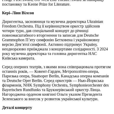
постановку та Keene Prize for Literature.
Кері
–
Лінн
Вілсон
Диригентка, засновниця та музична директорка Ukrainian
Freedom Orchestra. Під її керівництвом оркестр здійснив
чотири тури, дав спеціальний концерт до річниці
повномасштабного вторгнення та записав для Deutsche
Grammophon П’яту симфонію Бетховена і україномовну
версію Дев’ятої симфонії. Активно підтримує Україну,
неодноразово приїжджала з концертами солідарності. З 2024
року музична директорка та головна диригентка НАС
Київська камерата.
Серед оперних театрів, з якими вона співпрацювала протягом
останніх років, — Ковент-Гарден, Метрополітен-опера,
Паризька опера, Staatsoper Berlin, Канадська оперна компанія
та Deutsche Oper Berlin. Серед оркестрів — Нью-Йоркська
філармонія, NHK Symphony Orchestra, Symphonieorchester des
Bayerischen Rundfunks та Брукнерівський оркестр Лінца.
Нагороджена орденом княгині Ольги указом Президента
Зеленського за внесок у розвиток української культури.
Деталі концерту