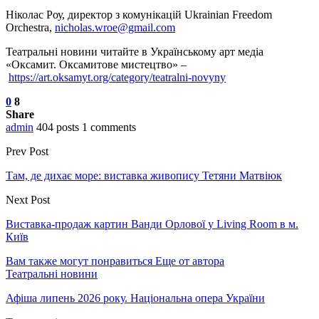
Ніколас Роу, директор з комунікацій Ukrainian Freedom
Orchestra,
nicholas.wroe@gmail.com
Театральні новини читайте в Українському арт медіа
«Оксамит. Оксамитове мистецтво» –
https://art.oksamyt.org/category/teatralni-novyny
0
8
Share
admin
404 posts
1 comments
Prev Post
Там, де дихає море: виставка живопису Тетяни Матвіюк
Next Post
Виставка-продаж картин Ванди Орлової у Living Room в м.
Київ
Вам также могут понравиться
Еще от автора
Театральні новини
Афіша липень 2026 року. Національна опера України