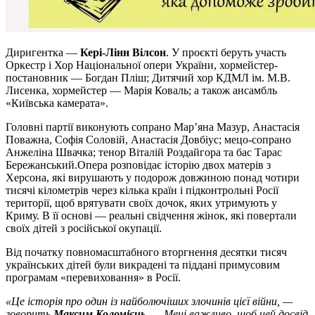
Диригентка —
Кері-Лінн Вілсон
. У проєкті беруть участь
Оркестр і Хор Національної опери України, хормейстер-
постановник — Богдан Пліш; Дитячий хор КДМЛ ім. М.В.
Лисенка, хормейстер — Марія Коваль; а також ансамбль
«Київська камерата».
Головні партії виконують сопрано Мар’яна Мазур, Анастасія
Поважна, Софія Соловій, Анастасія Довбіус; мецо-сопрано
Анжеліна Швачка; тенор Віталій Роздайгора та бас Тарас
Бережанський.Опера розповідає історію двох матерів з
Херсона, які вирушають у подорож довжиною понад чотири
тисячі кілометрів через кілька країн і підконтрольні Росії
території, щоб врятувати своїх дочок, яких утримують у
Криму. В її основі — реальні свідчення жінок, які повертали
своїх дітей з російської окупації.
Від початку повномасштабного вторгнення десятки тисяч
українських дітей були викрадені та піддані примусовим
програмам «перевиховання» в Росії.
«Це історія про один із найболючіших злочинів цієї війни, —
говорить
Максим Коломієць
. — Мені важливо, щоб цей досвід