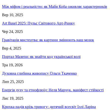
Між міфом і реальністю: як Майя Коба оживляє характерників
Вер 10, 2025
Art Basel 2025: Пульс Світового Арт-Ринку
Чер 24, 2025
Гравітація мистецтва: як картини змінюють наш мозок
Вер 4, 2025
Портал Мазепи: як знайти код української волі
Тра 19, 2026
Духовна глибина живопису Ольги Ткаченко
Лип 25, 2025
Енергія духу та етнофлюїд: Неля Марчук. маніфест стійкості
Лис 19, 2025
Крихка надія крізь тривогу: дитячий всесвіт Іллі Ларіна