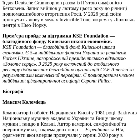
її для Deutsche Grammophon разом із П’ятою симфонією
Бетховена. Запис вийшов у лютому цього року до річниці
повномасштабного вторгнення Росії. У 2026 році сюїта
прозвучить знову в межах Invincible Tour, зокрема у Лінкольн-
центрі в Нью-Йорку.
Прем’єра пройде за підтримки KSE Foundation —
благодійного фонду Київської школи економіки.
KSE Foundation — благодійний фонд Київської школи
економіки. Є 5-м найбільшим фондом України за ренкінгом
Forbes Ukraine, нагороджений президентською відзнакою
«Золоте серце». З 2025 року включений до глобального
реєстру доброчесних благодійних організацій CAF America за
результатами комплексної перевірки. Є повноправним членом
найбільшої філантропічної асоціації Європи Philea.
Біографії
Максим Коломієць
Композитор і гобоїст. Народився в Києві у 1981 році. Закінчив
Національну музичну академію України та Вищу школу
музики і танцю в Кельні. Автор камерної, симфонічної та
оперної музики, зокрема двох опер —
Espenbaum
та
Ніч
,
фрагменти якої вперше прозвучали у серпні 2020 року в