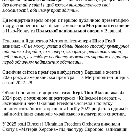
був почутий у світі і щоб кожен використовував свої
можливості, аби цьому протидіяти».
Ця концертна версія опери є першою публічною презентацією
твору, створеного на спільне замовлення
Метрополітен-опери
в Нью-Йорку та
Польської національної опери
у Варшаві.
Генеральний директор Метрополітен-опери
Пітер Гелб
зазначає:
«Я не можу уявити більш дієвого способу культурної
підтримки України, ніж опера, яка фіксує реальність війни,
цей її вимір, і засвідчує особисту мужність українок і українців
перед обличчям найтяжчих обставин»
.
Сценічна світова прем’єра відбудеться у Варшаві в жовтні
2026 року, а американська прем’єра — в Метрополітен-опері в
сезоні 2027–28.
Обидві постановки диригуватиме
Кері-Лінн Вілсон
, яка від
2024 року є музичною директоркою «Київської камерати».
Заснований нею Ukrainian Freedom Orchestra з початку
повномасштабного вторгнення Росії у 2022 році став одним із
найпомітніших символів українського культурного спротиву.
У 2025 році Вілсон і Ukrainian Freedom Orchestra виконали
Сюїту з «Матерів Херсона» під час туру Європою, записавши