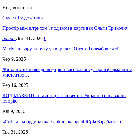
Недавні статті
Сучасні художники
Простір між штрихом і подихом в картинах Ольги Триколич
admin
Лип 31, 2026
0
Магія кольору та руху у творчості Олени Голембовської
Чер 9, 2025
Живопис як шлях до внутрішнього балансу: трансформаційне
мистецтво…
Чер 16, 2025
КОД МАЗЕПИ як мистецтво повертає Україні її справжню
історію
Кві 9, 2026
«Спільні координати»: чарівні акварелі Юрія Барабанова
Тра 31, 2026