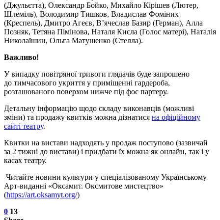
(Джульєтта), Олександр Бойко, Михайло Кірішев (Лютер,
Шлеміль), Володимир Тишков, Владислав Фоміних
(Креспель), Дмитро Агеєв, В’ячеслав Базир (Герман), Алла
Позняк, Тетяна Пімінова, Наталя Кисла (Голос матері), Наталія
Николаїшин, Ольга Матушенко (Стелла).
Важливо!
У випадку повітряної тривоги глядачів буде запрошено
до тимчасового укриття у приміщенні гардероба,
розташованого поверхом нижче під фоє партеру.
Детальну інформацію щодо складу виконавців (можливі
зміни) та продажу квитків можна дізнатися
на офіційному
сайті театру
.
Квитки на вистави надходять у продаж поступово (зазвичай
за 2 тижні до вистави) і придбати їх можна як онлайн, так і у
касах театру.
Читайте новини культури у спеціалізованому Українському
Арт-виданні «Оксамит. Оксмитове мистецтво»
(
https://art.oksamyt.org/
)
0
13