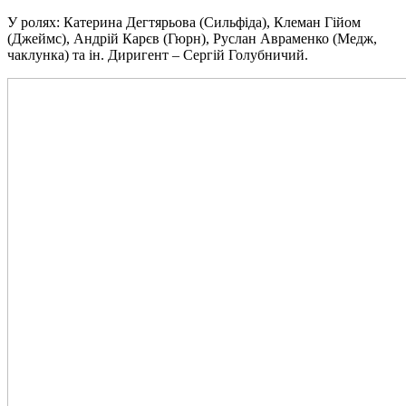
У ролях: Катерина Дегтярьова (Сильфіда), Клеман Гійом
(Джеймс), Андрій Карєв (Гюрн), Руслан Авраменко (Медж,
чаклунка) та ін. Диригент – Сергій Голубничий.