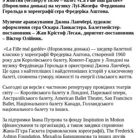
9 жовтня (четвер) о 18:00 – балет «La
Fille
mal
gard
ée
»
(Норовлива донька) на музику Луї-Жозефа Фердинана
Герольда в хореографії сера Фредеріка Аштона.
Музичне аранжування Джона Ланчбері, художнє
оформлення сера Оскара Ланкастера. Балетмейстер-
постановник – Жан Крістоф Лесаж, диригент-постановник
– Віктор Олійник.
«La Fille mal gardée» (Норовлива донька) — шедевр балетної
класики у хореографії Фредеріка Аштона, створений 1960
року для Королівського балету, Ковент-Гарден у Лондоні на
музику Фердінанда Герольда в оркестровці Джона Ланчбері.
Це одна з найтепліших і найдотепніших історій у класичному
балеті, сповнена гумору, ніжності та енергії сільського життя.
Сьогодні ця версія є частиною репертуару провідних театрів
світу — Королівського балету в Лондоні, Паризької опери,
Австралійського балету, American Ballet Theatre, San Francisco
Ballet, Національного балету Канади, Голландського
національного балету та інших.
За підтримки Івана Путрова та фонду Inspiration in Motion
(фінансування та організація), а також завдяки сприянню
Жана-П’єра Гаскета (правовласник хореографії), The Frederick
Ashton Foundation, Михайла Баришникова та інших друзів