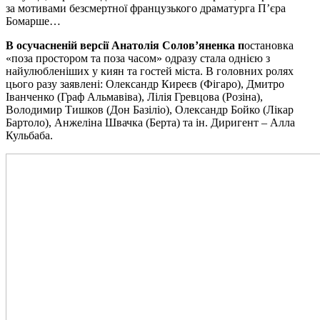
за мотивами безсмертної французького драматурга П’єра
Бомарше…
В осучасненій версії Анатолія Солов’яненка п
остановка
«поза простором та поза часом» одразу стала однією з
найулюбленіших у киян та гостей міста. В головних ролях
цього разу заявлені: Олександр Киреєв (Фігаро), Дмитро
Іванченко (Граф Альмавіва), Лілія Гревцова (Розіна),
Володимир Тишков (Дон Базіліо), Олександр Бойко (Лікар
Бартоло), Анжеліна Швачка (Берта) та ін. Диригент – Алла
Кульбаба.