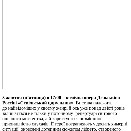
3 жовтня
(
п’ятниця
) о 1
7
:00
– комічна опера Джоаккіно
Россіні «Севільський цирульник».
Вистава належить
до найвідоміших у своєму жанрі й ось уже понад двісті років
залишається не тільки у поточному репертуарі світового
оперного мистецтва, а й користується незмінною
прихильністю слухачів. Її герої потрапляють у досить химерні
ситуації, окреслені дотепним сюжетом лібрето, створеного