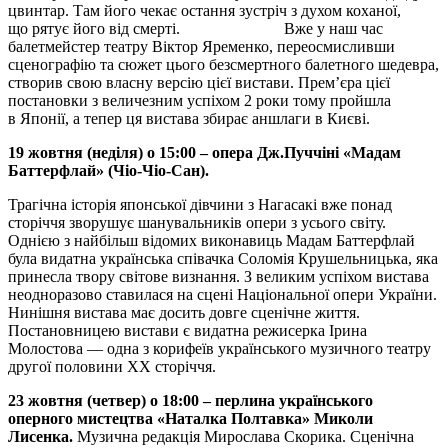
цвинтар. Там його чекає остання зустріч з духом коханої,
що рятує його від смерті. Вже у наш час
балетмейстер театру Віктор Яременко, переосмисливши
сценографію та сюжет цього безсмертного балетного шедевра,
створив свою власну версію цієї вистави. Прем’єра цієї
постановки з величезним успіхом 2 роки тому пройшла
в Японії, а тепер ця вистава збирає аншлаги в Києві.
19 жовтня (неділя) о 15:00 – опера Дж.Пуччіні «Мадам
Баттерфлай» (Чіо-Чіо-Сан).
Трагічна історія японської дівчини з Нагасакі вже понад
сторіччя зворушує шанувальників опери з усього світу.
Однією з найбільш відомих виконавиць Мадам Баттерфлай
була видатна українська співачка Соломія Крушельницька, яка
принесла твору світове визнання. З великим успіхом вистава
неодноразово ставилася на сцені Національної опери України.
Нинішня вистава має досить довге сценічне життя.
Постановницею вистави є видатна режисерка Ірина
Молостова — одна з корифеїв українського музичного театру
другої половини XX сторіччя.
23 жовтня (четвер) о 1
8
:00 –
перлин
а
українського
оперного
мистецтва
«Наталка Полтавка» Миколи
Лисенка
.
Музична редакція Мирослава Скорика. Сценічна