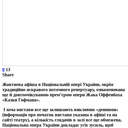
0
13
Share
Жовтнева афіша в Національній опері України, окрім
традиційно яскравого поточного репертуару, ознаменована
ще й довгоочікуваною прем’єрою опери Жака Оффенбаха
«Казки Гофмана».
І хоча вистави все ще залишають виключно «денними»
(інформація про початок вистави указана в афіші та на
сайті театру), а кількість глядачів в залі все ще обмежена,
Національна опера України докладає усіх зусиль, щоб