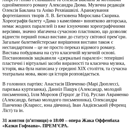
однойменного роману Александра Дюма. Музична редакція
Олексія Баклана та Аніко Рехвіашвілі. Аранжування
фортепіанних творів Л. В. Бетховена Мирослава Скорика.
Хореографія балету «Дама з камеліями» винятково авторська,
немає жодних паралелей із вже існуючими хореографічними
версіями, значно збагачена сучасною пластикою, що дозволяє
віднести перший показ вистави до статусу світової прем’єри.
Загальне балетмейстерське вирішення вистави також є
нестандартним – це не просто переказ відомого роману.
Вистава побудована на суто класичній музичній основі.
Постановників зацікавили «дзеркальні паралелі»: теперішні
пластичні і віртуальні засоби виразності та класична музика,
історія, яка була написана у середині XIX століття, та сучасна
театральна мова, якою ця історія розповідається.
В головних партіях: Анастасія Шевченко (Марі Дюплессі,
паризька куртизанка), Даниїл Пащук (Александр, молодий
письменник), Ілля Морозов (Герцог де Гіз), Руслан Авраменко
(Александр, батько молодого письменника), Олександра
Панченко (Кларисс, юна дівчина), Іван Авдієвський (Ференц
Ліст) та ін.
31 жовтня (п’ятниця) о 1
8
:00 – опера Жака Оффенбаха
«Казки Гофмана». ПРЕМ’ЄРА.