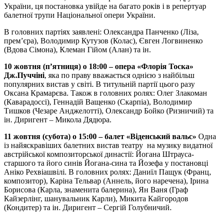
України, ця постановка увійде на багато років і в репертуар
балетної трупи Національної опери України.
В головних партіях заявлені: Олександра Панченко (Ліза,
прем’єра), Володимир Кутузов (Колас), Євген Логвиненко
(Вдова Сімона), Клеман Гійом (Алан) та ін.
10 жовтня
(
п’ятниця
) о 18:00
–
опера «Флорія Тоска»
Дж.Пуччіні
, яка по праву вважається однією з найбільш
популярних вистав у світі. В титульній партії цього разу
Оксана Крамарєва. Також в головних ролях: Олег Злакоман
(Каварадоссі), Геннадій Ващенко (Скарпіа), Володимир
Тишков (Чезаре Анджелотті), Олександр Бойко (Ризничий) та
ін. Диригент – Микола Дядюра.
11 жовтня
(субота) о
15:00 – балет «Віденський вальс»
Одна
із найяскравіших балетних вистав театру на музику видатної
австрійської композиторської династії: Йогана Штрауса-
старшого та його синів Йогана-сина та Йозефа у постановці
Аніко Рехвіашвілі. В головних ролях: Даниїл Пащук (Франц,
композитор), Каріна Тельвар (Аннель, його наречена), Ірина
Борисова (Карла, знаменита балерина), Ян Ваня (Граф
Кайзерлінг, шанувальник Карли), Микита Кайгородов
(Кондитер) та ін. Диригент – Сергій Голубничий.