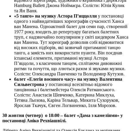
відомого хореографа, художнього керівника і директора
Hamburg Ballett Джона Ноймаєра. Солісти: Юлія Кулик
та Ян Ваня.
«
5
танго» на музику Астора П’яццолли
у постановці
одного з найвидатніших хореографів сучасності Ханса
ван Манена. Одноактний балет для семи пар, створений
1977 року, входить до репертуару багатьох балетних
труп, є надзвичайно популярним у світі шедевром Ханса
ван Манена. Тут хореограф дозволив собі відмовитися
від високих підборів, які зазвичай притаманні танцю
танго, а замість них використати пуанти. Він поєднав
іспанські елементи, притаманні музиці Астора
П’яццоли, з класичним танцем, сплітаючи дивовижні
ритми та почуття, що ллються разом зі звуками музики.
Солісти: Олександра Панченко та Володимир Кутузов.
балет «Елегія воєнного часу»
на музику Валентина
Сильвестрова
у постановці всесвітньо відомого
танцівника і балетмейстера Олексія Ратманського.
Солісти: Анастасія Шевченко, Катерина Миклуха,
Тетяна Льозова, Каріна Тельвар, Микита Сухоруков,
Ярослав Ткачук, Євген Логвиненко, Ілля Морозов.
30 жовтня (четвер) о
1
8
:00 –
балет «Дама з камеліями» у
постановці Аніко Рехвіашвілі.
Лібрето Аніко Рехвіашвілі та Олексія Баклана за мотивами