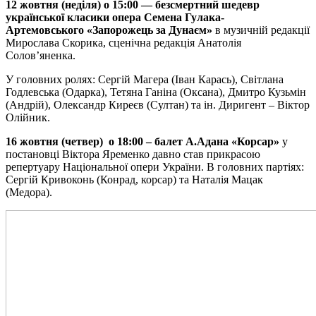
12 жовтня
(
неділя
) о 1
5
:00 — безсмертний шедевр
української класики опера Семена Гулака-
Артемовського
«Запорожець за Дунаєм»
в музичній редакції
Мирослава Скорика, сценічна редакція Анатолія
Солов’яненка.
У головних ролях: Сергій Магера (Іван Карась), Світлана
Годлевська (Одарка), Тетяна Ганіна (Оксана), Дмитро Кузьмін
(Андрій), Олександр Киреєв (Султан) та ін. Диригент – Віктор
Олійник.
16 жовтня
(
четвер)
о 18:00
–
балет А.Адана «Корсар»
у
постановці Віктора Яременко давно став прикрасою
репертуару Національної опери України. В головних партіях:
Сергій Кривоконь (Конрад, корсар) та Наталія Мацак
(Медора).