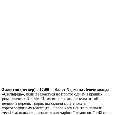
2 жовтня
(
четвер
) о 17:00 — балет Хермана Левенсхольда
«Сильфіда»,
який вважається не просто одним з кращих
романтичних балетів. Йому випало започаткувати той
великий перелік творів, які склали цілу епоху в
хореографічному мистецтві. Свого часу цей твір назвали
«ескізом, яким скористалися для чарівної композиції «Жізелі».