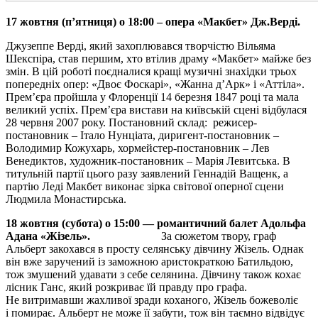
17 жовтня (п’ятниця) о 1
8
:00 – опера «Макбет» Дж.Верді.
Джузеппе Верді, який захоплювався творчістю Вільяма
Шекспіра, став першим, хто втілив драму «Макбет» майже без
змін. В цій роботі поєдналися кращі музичні знахідки трьох
попередніх опер: «Двоє Фоскарі», «Жанна д’Арк» і «Аттіла».
Прем’єра пройшла у Флоренції 14 березня 1847 році та мала
великий успіх. Прем’єра вистави на київській сцені відбулася
28 червня 2007 року. Постановний склад: режисер-
постановник – Італо Нунціата, диригент-постановник –
Володимир Кожухарь, хормейстер-постановник – Лев
Венедиктов, художник-постановник – Марія Левитська. В
титульній партії цього разу заявлений Геннадій Ващенк, а
партію Леді Макбет виконає зірка світової оперної сцени
Людмила Монастирська.
18 жовтня (
субота) о 1
5:00 — романтичний балет Адольфа
Адана «Жізель».
За сюжетом твору, граф
Альберт закохався в просту селянську дівчину Жізель. Однак
він вже заручений із заможною аристократкою Батильдою,
тож змушений удавати з себе селянина. Дівчину також кохає
лісник Ганс, який розкриває їй правду про графа.
Не витримавши жахливої зради коханого, Жізель божеволіє
і помирає. Альберт не може її забути, тож він таємно відвідує