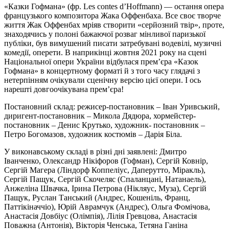
«Казки Гофмана» (фр. Les contes d’Hoffmann) — остання опера
французького композитора Жака Оффенбаха. Все своє творче
життя Жак Оффенбах мріяв створити «серйозний твір», проте,
знаходячись у полоні бажаючої розваг мінливої паризької
публіки, був вимушений писати затребувані водевілі, музичні
комедії, оперети. В наприкінці жовтня 2021 року на сцені
Національної опери України відбулася прем’єра «Казок
Гофмана» в концертному форматі й з того часу глядачі з
нетерпінням очікували сценічну версію цієї опери. І ось
нарешті довгоочікувана прем’єра!
Постановний склад: режисер-постановник – Іван Уривський,
диригент-постановник – Микола Дядюра, хормейстер-
постановник – Денис Крутько, художник- постановник –
Петро Богомазов, художник костюмів – Дарія Біла.
У виконавському складі в різні дні заявлені: Дмитро
Іванченко, Олександр Нікіфоров (Гофман), Сергій Ковнір,
Сергій Магера (Ліндорф Коппеліус, Даперутто, Міракль),
Сергій Пащук, Сергій Скочеляс (Спаланцані, Натанаель),
Анжеліна Швачка, Ірина Петрова (Нікляус, Муза), Сергій
Пащук, Руслан Танський (Андрес, Кошеніль, Франц,
Паттікіначчіо), Юрій Аврамчук (Андрес), Ольга Фомічова,
Анастасія Довбіус (Олімпія), Лілія Гревцова, Анастасія
Поважна (Антонія), Вікторія Ченська, Тетяна Ганіна