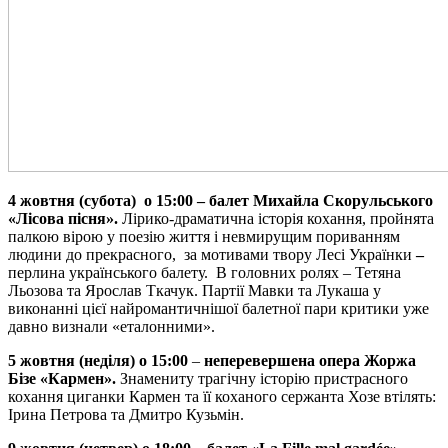
4 жовтня
(
субота)
о 15:00
–
балет Михайл
а Скорульського
«Лісова пісня».
Лірико-драматична історія кохання, пройнята
палкою вірою у поезію життя і невмирущим пориванням
людини до прекрасного, за мотивами твору Лесі Українки
–
перлина українського балету. В головних ролях – Тетяна
Льозова та Ярослав Ткачук. Партії Мавки та Лукаша у
виконанні цієї найромантичнішої балетної пари критики уже
давно визнали «еталонними».
5 жовтня
(
неділя
) о 1
5
:00
–
неперевершена опера Жоржа
Бізе «Кармен».
Знамениту трагічну історію пристрасного
кохання циганки Кармен та її коханого сержанта Хозе втілять:
Ірина Петрова та Дмитро Кузьмін.