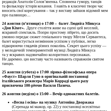
редакція Анатолія Солов’яненка. Сповнена гумору, танців
та фольклору історія кохання. І навіть в класичні твори час
вносить свої корегування – так у виставу зайшов відомий мем
про паляницю…
24 жовтня
(
п’ятниця
) о
17
:00
– балет Людвіга Мінкуса
«Дон Кіхот».
Друге століття живе на сцені цей веселий,
яскравий спектакль. Попри простому лібрето, що досить
умовно передає сюжет геніального твору Мігеля Сервантеса,
балет користується незмінним успіхом у публіки, легко
підкорюючи глядачів різних поколінь. Секрет цього успіху —
у мелодичній темпераментній музиці Людвіга Мінкуса
та у яскравих надзвичайно колоритних персонажах.
Не даремно. цю виставу часто називають справжнім святом
танцю.
25 жовтня (субота) о
17:00 лірико-філософська опера
«Фауст» Шарля Гуно в оригінальній постановці
італійського режисера Маріо Корраді цього разу
присвячена 100-річчю Василя Пазича.
26 жовтня (неділя) о 15:00 – Вечір одноактних балетів.
«Весна і осінь» на музику Антоніна Дворжака
(Серенада мі мажор, ор. 22) у постановці всесвітньо