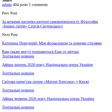
Share
admin
404 posts
1 comments
Prev Post
За межами киснево-азотної самовпевненості: Філософія
«Інших світів» Сергія Свідерського
Next Post
Катерина Передерій: Між фольклором та новими стилями
Вам также могут понравиться
Еще от автора
Театральні новини
Афіша липень 2026 року. Національна опера України
Театральні новини
Світова прем’єра опери «Матері Херсона» у Києві
Театральні новини
Афіша червень 2026 року. Національна опера України
Театральні новини