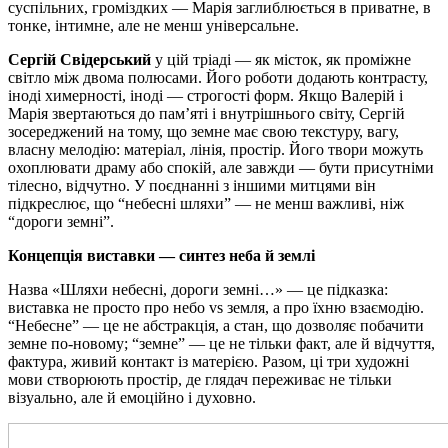
суспільних, громіздких — Марія заглиблюється в приватне, в
тонке, інтимне, але не менш універсальне.
Сергій Свідерський
у цій тріаді — як місток, як проміжне
світло між двома полюсами. Його роботи додають контрасту,
іноді химерності, іноді — строгості форм. Якщо Валерій і
Марія звертаються до пам’яті і внутрішнього світу, Сергій
зосереджений на тому, що земне має свою текстуру, вагу,
власну мелодію: матеріал, лінія, простір. Його твори можуть
охоплювати драму або спокій, але завжди — бути присутніми
тілесно, відчутно. У поєднанні з іншими митцями він
підкреслює, що “небесні шляхи” — не менш важливі, ніж
“дороги земні”.
Концепція виставки — синтез неба й землі
Назва «Шляхи небесні, дороги земні…» — це підказка:
виставка не просто про небо vs земля, а про їхню взаємодію.
“Небесне” — це не абстракція, а стан, що дозволяє побачити
земне по-новому; “земне” — це не тільки факт, але й відчуття,
фактура, живий контакт із матерією. Разом, ці три художні
мови створюють простір, де глядач переживає не тільки
візуально, але й емоційно і духовно.