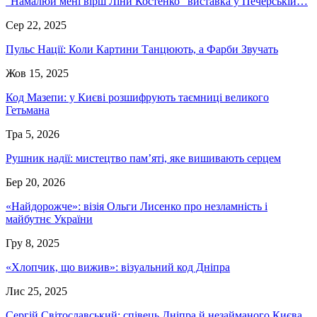
“Намалюй мені вірш Ліни Костенко” виставка у Печерській…
Сер 22, 2025
Пульс Нації: Коли Картини Танцюють, а Фарби Звучать
Жов 15, 2025
Код Мазепи: у Києві розшифрують таємниці великого
Гетьмана
Тра 5, 2026
Рушник надії: мистецтво пам’яті, яке вишивають серцем
Бер 20, 2026
«Найдорожче»: візія Ольги Лисенко про незламність і
майбутнє України
Гру 8, 2025
«Хлопчик, що вижив»: візуальний код Дніпра
Лис 25, 2025
Сергій Світославський: співець Дніпра й незайманого Києва