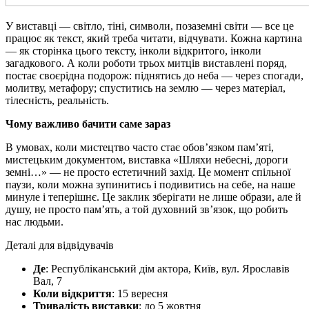
У виставці — світло, тіні, символи, позаземні світи — все це
працює як текст, який треба читати, відчувати. Кожна картина
— як сторінка цього тексту, інколи відкритого, інколи
загадкового. А коли роботи трьох митців виставлені поряд,
постає своєрідна подорож: піднятись до неба — через спогади,
молитву, метафору; спуститись на землю — через матеріал,
тілесність, реальність.
Чому важливо бачити саме зараз
В умовах, коли мистецтво часто стає обов’язком пам’яті,
мистецьким документом, виставка «Шляхи небесні, дороги
земні…» — не просто естетичний захід. Це момент спільної
паузи, коли можна зупинитись і подивитись на себе, на наше
минуле і теперішнє. Це заклик зберігати не лише образи, але й
душу, не просто пам’ять, а той духовний зв’язок, що робить
нас людьми.
Деталі для відвідувачів
Де
: Республіканський дім актора, Київ, вул. Ярославів
Вал, 7
Коли відкриття
: 15 вересня
Тривалість виставки
: до 5 жовтня