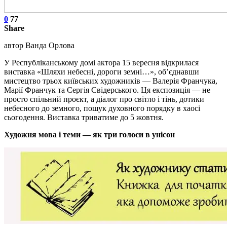
0
77
Share
автор Ванда Орлова
У Республіканському домі актора 15 вересня відкрилася
виставка «Шляхи небесні, дороги земні…», об’єднавши
мистецтво трьох київських художників — Валерія Франчука,
Марії Франчук та Сергія Свідерського. Ця експозиція — не
просто спільний проєкт, а діалог про світло і тінь, дотики
небесного до земного, пошук духовного порядку в хаосі
сьогодення. Виставка триватиме до 5 жовтня.
Художня мова і теми — як три голоси в унісон