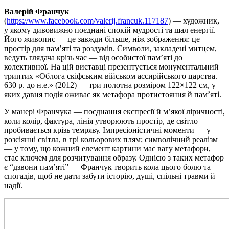
Валерій Франчук
(
https://www.facebook.com/valerij.francuk.117187
) — художник,
у якому дивовижно поєднані спокій мудрості та шал енергії.
Його живопис — це завжди більше, ніж зображення: це
простір для пам’яті та роздумів. Символи, закладені митцем,
ведуть глядача крізь час — від особистої пам’яті до
колективної. На цій виставці презентується монументальний
триптих «Облога скіфським військом ассирійського царства.
630 р. до н.е.» (2012) — три полотна розміром 122×122 см, у
яких давня подія оживає як метафора протистояння й пам’яті.
У манері Франчука — поєднання експресії й м’якої ліричності,
коли колір, фактура, лінія утворюють простір, де світло
пробивається крізь темряву. Імпресіоністичні моменти — у
розсіянні світла, в грі кольорових плям; символічний реалізм
— у тому, що кожний елемент картини має вагу метафори,
стає ключем для розчитування образу. Однією з таких метафор
є “дзвони пам’яті” — Франчук творить кола цього болю та
спогадів, щоб не дати забути історію, душі, спільні травми й
надії.