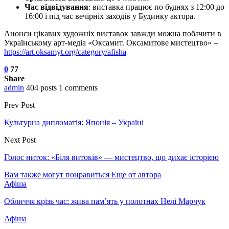
Час відвідування
: виставка працює по буднях з 12:00 до
16:00 і під час вечірніх заходів у Будинку актора.
Анонси цікавих художніх виставок завжди можна побачити в
Українському арт-медіа «Оксамит. Оксамитове мистецтво» –
https://art.oksamyt.org/category/afisha
0
77
Share
admin
404 posts
1 comments
Prev Post
Культурна дипломатія: Японія – Україні
Next Post
Голос ниток: «Біля витоків» — мистецтво, що дихає історією
Вам также могут понравиться
Еще от автора
Афіша
Обличчя крізь час: жива пам’ять у полотнах Нелі Марчук
Афіша