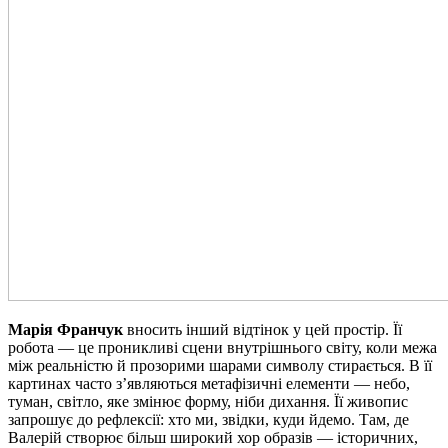
Марія Франчук
вносить інший відтінок у цей простір. Її
робота — це проникливі сцени внутрішнього світу, коли межа
між реальністю й прозорими шарами символу стирається. В її
картинах часто з’являються метафізичні елементи — небо,
туман, світло, яке змінює форму, ніби дихання. Її живопис
запрошує до рефлексії: хто ми, звідки, куди йдемо. Там, де
Валерій створює більш широкий хор образів — історичних,