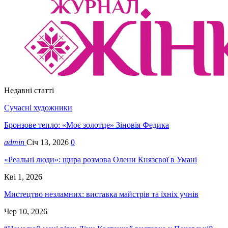
Недавні статті
Сучасні художники
Бронзове тепло: «Моє золотце» Зіновія Федика
admin
Січ 13, 2026
0
«Реальні люди»: щира розмова Олени Князєвої в Умані
Кві 1, 2026
Мистецтво незламних: виставка майстрів та їхніх учнів
Чер 10, 2026