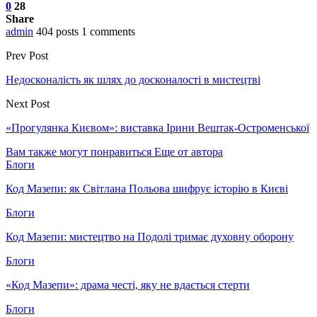
0
28
Share
admin
404 posts
1 comments
Prev Post
Недосконалість як шлях до досконалості в мистецтві
Next Post
«Прогулянка Києвом»: виставка Ірини Вештак-Остроменської
Вам также могут понравиться
Еще от автора
Блоги
Код Мазепи: як Світлана Польова шифрує історію в Києві
Блоги
Код Мазепи: мистецтво на Подолі тримає духовну оборону
Блоги
«Код Мазепи»: драма честі, яку не вдається стерти
Блоги