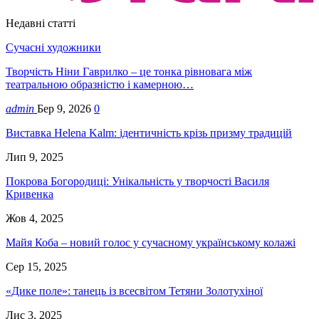
Недавні статті
Сучасні художники
Творчість Ніни Гаврилко – це тонка рівновага між
театральною образністю і камерною…
admin
Бер 9, 2026
0
Виставка Helena Kalm: ідентичність крізь призму традицій
Лип 9, 2025
Покрова Богородиці: Унікальність у творчості Василя
Кривенка
Жов 4, 2025
Майя Коба – новий голос у сучасному українському колажі
Сер 15, 2025
«Дике поле»: танець із всесвітом Тетяни Золотухіної
Лис 3, 2025