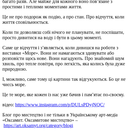
багато разів. Але майже для кожного воно пов’язане з
простими і теплими моментами життя.
Це не про подорож як подію, а про стан. Про відчуття, коли
життя сповільнюється.
Коли ти дозволяєш собі нічого не планувати, не поспішати,
просто дивитися на воду і бути в цьому моменті.
Саме це відчуття і з’являється, коли дивишся на роботи з
виставки «Море». Вони не намагаються здивувати або
розповісти щось нове. Вони нагадують. Про знайомий шум
хвиль, про тепле повітря, про легкість, яка колись була дуже
природною.
І, можливо, саме тому ці картини так відгукуються. Бо це не
чиєсь море.
Це те море, яке кожен із нас уже бачив і памʼятає по-своєму.
відео:
https://www.instagram.com/p/DULsPDyjNQC/
Блог про мистецтво і не тільки в Українському арт-медіа
«Оксамит. Оксамитове мистецтво» –
https://art.oksamyt.org/category/blogi