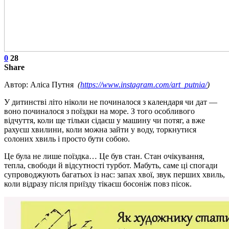
0
28
Share
Автор: Аліса Путня
(
https://www.instagram.com/art_putnia/
)
У дитинстві літо ніколи не починалося з календаря чи дат —
воно починалося з поїздки на море. З того особливого
відчуття, коли ще тільки сідаєш у машину чи потяг, а вже
рахуєш хвилини, коли можна зайти у воду, торкнутися
солоних хвиль і просто бути собою.
Це була не лише поїздка… Це був стан. Стан очікування,
тепла, свободи й відсутності турбот. Мабуть, саме ці спогади
супроводжують багатьох із нас: запах хвої, звук перших хвиль,
коли відразу після приїзду тікаєш босоніж повз пісок.