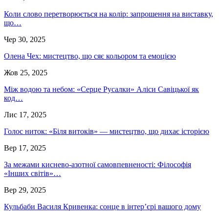
Коли слово перетворюється на колір: запрошення на виставку,
що…
Чер 30, 2025
Олена Чех: мистецтво, що сяє кольором та емоцією
Жов 25, 2025
Між водою та небом: «Серце Русалки» Аліси Савіцької як
код…
Лис 17, 2025
Голос ниток: «Біля витоків» — мистецтво, що дихає історією
Вер 17, 2025
За межами киснево-азотної самовпевненості: Філософія
«Інших світів»…
Вер 29, 2025
Кульбаби Василя Кривенка: сонце в інтер’єрі вашого дому