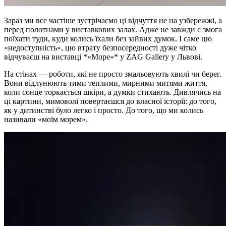
Зараз ми все частіше зустрічаємо ці відчуття не на узбережжі, а
перед полотнами у виставкових залах. Адже не завжди є змога
поїхати туди, куди колись їхали без зайвих думок. І саме цю
«недоступність», цю втрату безпосередності дуже чітко
відчуваєш на виставці *«Море»* у ZAG Gallery у Львові.
На стінах — роботи, які не просто змальовують хвилі чи берег.
Вони відлунюють тими теплими, мирними митями життя,
коли сонце торкається шкіри, а думки стихають. Дивлячись на
ці картини, мимоволі повертаєшся до власної історії: до того,
як у дитинстві було легко і просто. До того, що ми колись
називали «моїм морем».