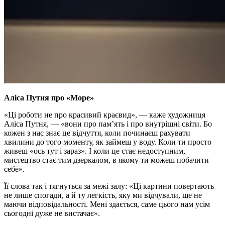
Аліса Путня про «Море»
«Ці роботи не про красивий краєвид», — каже художниця
Аліса Путня, — «вони про пам’ять і про внутрішні світи. Бо
кожен з нас знає це відчуття, коли починаєш рахувати
хвилини до того моменту, як займеш у воду. Коли ти просто
живеш «ось тут і зараз». І коли це стає недоступним,
мистецтво стає тим дзеркалом, в якому ти можеш побачити
себе».
Її слова так і тягнуться за межі залу: «Ці картини повертають
не лише спогади, а й ту легкість, яку ми відчували, ще не
маючи відповідальності. Мені здається, саме цього нам усім
сьогодні дуже не вистачає».