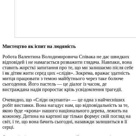
Мистецтво як іспит на людяність
Робота Валентина Володимировича Співака не дає швидких
відповідей і не намагається розважити глядача. Навпаки, вона
ставить жорсткі запитання про те, що ми залишаємо після себе
і як дітям жити серед цих «слідів». Зокрема, вражає здатність
митця працювати з темою майбутнього через таке болюче
сьогодення. Його пастель — це діалог із часом, де
вистраждана надія проростає крізь усвідомлення трагедії.
Очевидно, що «Сліди окупанта» — це одна з найчесніших
робіт виставки. Вона нагадує нам, що відповідальність за те,
якою буде «крона» нашого національного дерева, лежить на
кожному. Дитина на картині ще тільки формує свій погляд на
світ, і те, що вона бачить сьогодні, назавжди залишиться в її
серці.