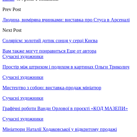
Prev Post
Людина, виміряна вчинками: виставка про Стуса в Арсеналі
Next Post
Солярісм: золотий дотик сонця у серці Києва
Вам также могут понравиться
Еще от автора
Сучасні художники
Простір між штрихом і подихом в картинах Ольги Триколич
Сучасні художники
Мистецтво з собою: виставка-продаж мініатюр
Сучасні художники
Графічні роботи Ванди Орлової в проєкті «КОД МАЗЕПИ»
Сучасні художники
Мініатюри Наталії Ходаковської у відкритому продажі