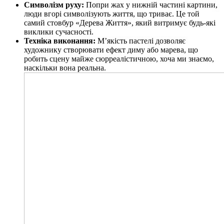
Символізм руху:
Попри жах у нижній частині картини,
люди вгорі символізують життя, що триває. Це той
самий стовбур «Дерева Життя», який витримує будь-які
виклики сучасності.
Техніка виконання:
М’якість пастелі дозволяє
художнику створювати ефект диму або марева, що
робить сцену майже сюрреалістичною, хоча ми знаємо,
наскільки вона реальна.