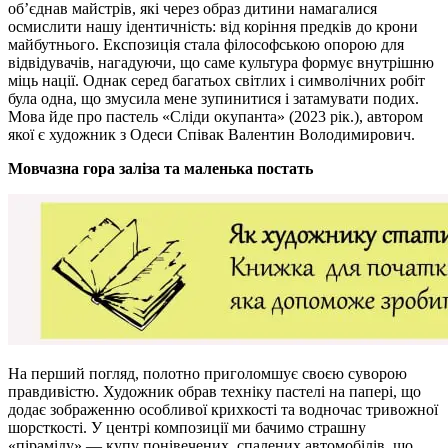
об’єднав майстрів, які через образ дитини намагалися
осмислити нашу ідентичність: від коріння предків до крони
майбутнього. Експозиція стала філософською опорою для
відвідувачів, нагадуючи, що саме культура формує внутрішню
міць нації. Однак серед багатьох світлих і символічних робіт
була одна, що змусила мене зупинитися і затамувати подих.
Мова йде про пастель «Сліди окупанта» (2023 рік.), автором
якої є художник з Одеси Співак Валентин Володимирович.
Мовчазна гора заліза та маленька постать
На перший погляд, полотно приголомшує своєю суворою
правдивістю. Художник обрав техніку пастелі на папері, що
додає зображенню особливої крихкості та водночас тривожної
шорсткості. У центрі композиції ми бачимо страшну
«піраміду» — купу понівечених, спалених автомобілів, що