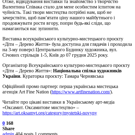
Отже, відвідування виставки та знайомство з творчістю
Валентина Співака стало для мене особистим іспитом на
чуйність. Такі твори мистецтва потрібні нам, щоб не
зачерствіти, щоб пам’ятати ціну нашого майбутнього і
продовжувати рости вгору, попри будь-які сліди, що
намагаються нас зупинити.
Виставка всеукраїнського культурно-мистецького проєкту
«Діти – Дерево Життя» була доступна для глядачів і проходила
на 3-му поверсі Центрального Будинку художника, вул.
Січових стрільців 1-5, Київ до 07 грудня 2025 року.
Організатор Всеукраїнського культурно-мистецького проєкту
«Діти – Дерево Життя»:
Національна спілка художників
України
. Кураторка проєкту: Тамара Чернявська
Офіційний промо партнер: перша українська мистецька
агенція Art Fine Nation (
https://www.artfinenation.com/
).
Читайте про цікаві виставки в Українському арт-медіа
«Оксамит. Оксамитове мистецтво» –
https://art.oksamyt.org/category/mystetski-novyny
0
168
Share
admin
404 posts
1 comments