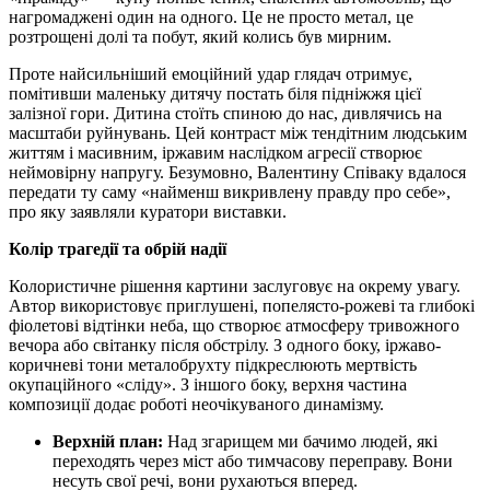
нагромаджені один на одного. Це не просто метал, це
розтрощені долі та побут, який колись був мирним.
Проте найсильніший емоційний удар глядач отримує,
помітивши маленьку дитячу постать біля підніжжя цієї
залізної гори. Дитина стоїть спиною до нас, дивлячись на
масштаби руйнувань. Цей контраст між тендітним людським
життям і масивним, іржавим наслідком агресії створює
неймовірну напругу. Безумовно, Валентину Співаку вдалося
передати ту саму «найменш викривлену правду про себе»,
про яку заявляли куратори виставки.
Колір трагедії та обрій надії
Колористичне рішення картини заслуговує на окрему увагу.
Автор використовує приглушені, попелясто-рожеві та глибокі
фіолетові відтінки неба, що створює атмосферу тривожного
вечора або світанку після обстрілу. З одного боку, іржаво-
коричневі тони металобрухту підкреслюють мертвість
окупаційного «сліду». З іншого боку, верхня частина
композиції додає роботі неочікуваного динамізму.
Верхній план:
Над згарищем ми бачимо людей, які
переходять через міст або тимчасову переправу. Вони
несуть свої речі, вони рухаються вперед.