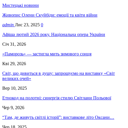
Мистецькі новини
Живопис Олени Скуйбіди: емоції та квіти війни
admin
Лис 23, 2025
0
Афіша лютий 2026 року. Національна опера України
Січ 31, 2026
«Паморозь» — застигла мить зимового сонця
Кві 29, 2026
Світ, що дивиться в душу: запрошуємо на виставку «Світ
великих очей»
Вер 10, 2025
Етнокод на полотні: синергія стилю Світлани Польової
Чер 9, 2026
“Там, де живуть світлі історії”: виставкове літо Оксани…
Чер 18, 2025