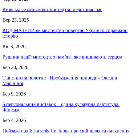
Київські сезони: коли мистецтво перетинає час
Вер 23, 2025
КОД МАЗЕПИ як мистецтво повертає Україні її справжню
історію
Кві 9, 2026
Рушник надії: мистецтво пам’яті, яке вишивають серцем
Бер 20, 2026
Таїнство на полотні: «Пробудження природи» Оксани
Марініної
Бер 9, 2026
6 персональних виставок – єдина культурна партитура.
Фінісаж
Бер 4, 2026
Пейзажі надії: Наталія Логінова про свій шлях та натхнення