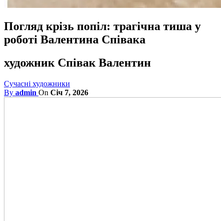
Погляд крізь попіл: трагічна тиша у
роботі Валентина Співака
художник Співак Валентин
Сучасні художники
By
admin
On
Січ 7, 2026