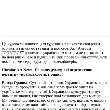
Це чудова можливість для художників показати свої роботи,
отримати визнання та заявити про себе. Арт Альбом
“CORTEGE” допомагає українським митцям не тільки вийти
на нові ринки, але й підвищити свій професійний статус, бути
поміченими серед кураторів і колекціонерів.
Ukraine Art News: На вашу думку, які перспективи
розвитку українського арт-ринку?
Ванда Орлова
: Сучасний арт-ринок України проходить через
складні випробування, але саме зараз зростає запит на
українське мистецтво у світі. Українська культура отримує
більше визнання, і це створює нові можливості для митців.
Ми бачимо, що мистецтво стає тим світлом, яке дарує надію у
важкі часи, тому наша місія — продовжувати підтримувати
митців, створювати для них нові можливості і допомагати їм