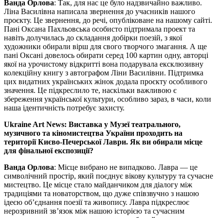
Ванда Орлова
: Так, для нас це було надзвичайно важливо.
Ліна Василівна написала звернення до учасників нашого
проєкту. Це звернення, до речі, опубліковане на нашому сайті.
Пані Оксана Пахльовська особисто підтримала проект та
навіть долучилась до складання добірки поезій, з якої
художники обирали вірш для свого творчого змагання. А ще
пані Оксані довелось обирати серед 100 картин одну, авторці
якої на урочистому відкритті вона подарувала ексклюзивну
колекційну книгу з автографом Ліни Василівни. Підтримка
цих видатних українських жінок додала проєкту особливого
значення. Це підкреслило те, наскільки важливою є
збереження української культури, особливо зараз, в часи, коли
наша ідентичність потребує захисту.
Ukraine Art News: Виставка у Музеї театрального,
музичного та кіномистецтва України проходить на
території Києво-Печерської Лаври. Як ви обирали місце
для фінальної експозиції?
Ванда Орлова
: Місце вибрано не випадково. Лавра — це
символічний простір, який поєднує вікову культуру та сучасне
мистецтво. Це місце стало майданчиком для діалогу між
традиціями та новаторством, що дуже співзвучно з нашою
ідеєю об’єднання поезії та живопису. Лавра підкреслює
нерозривний зв’язок між нашою історією та сучасним