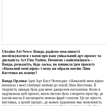
Ukraine Art News: Ванда, радіємо можливості
поспілкуватися з вами про ваш унікальний арт-проєкт та
діяльність Art Fine Nation. Почнемо з найсвіжішого –
Ванда, розкажіть, будь ласка, як виникла ідея проєкту
«Намалюй мені вірш» і чому ви обрали поезію Ліни
Костенко як основу?
Ванда Орлова:
Ідея Арт Батл Челенджу «Намалюй мені вірш»
виникла з моєї глибокої любові до поезії Ліни Костенко. Її
творчість завжди була для мене джерелом натхнення. Коли я
задумувала цей проєкт, моєю метою було створити простір, де
поезія могла б заговорити мовою фарб і пензля. Це не просто
виставка, а цілий процес, де кожен художник має можливість