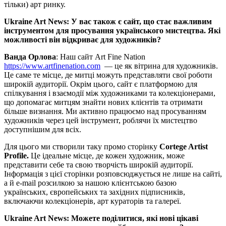
тільки) арт ринку.
Ukraine Art News: У вас також є сайт, що стає важливим
інструментом для просування українського мистецтва. Які
можливості він відкриває для художників?
Ванда Орлова
: Наш сайт Art Fine Nation
https://www.artfinenation.com
— це як вітрина для художників.
Це саме те місце, де митці можуть представляти свої роботи
широкій аудиторії. Окрім цього, сайт є платформою для
спілкування і взаємодії між художниками та колекціонерами,
що допомагає митцям знайти нових клієнтів та отримати
більше визнання. Ми активно працюємо над просуванням
художників через цей інструмент, роблячи їх мистецтво
доступнішим для всіх.
Для цього ми створили таку промо сторінку
Cortege Artist
Profile.
Це ідеальне місце, де кожен художник, може
представити себе та свою творчість широкій аудиторії.
Інформація з цієї сторінки розповсюджується не лише на сайті,
а й e-mail розсилкою за нашою клієнтською базою
українських, європейських та західних підписників,
включаючи колекціонерів, арт кураторів та галереї.
Ukraine Art News: М
ожете поділитися, які нові цікаві