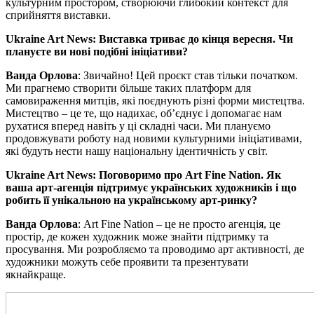
культурним простором, створюючи глибокий контекст для
сприйняття виставки.
Ukraine Art News: Виставка триває до кінця вересня. Чи
плануєте ви нові подібні ініціативи?
Ванда Орлова
: Звичайно! Цей проєкт став тільки початком.
Ми прагнемо створити більше таких платформ для
самовираження митців, які поєднують різні форми мистецтва.
Мистецтво – це те, що надихає, об’єднує і допомагає нам
рухатися вперед навіть у ці складні часи. Ми плануємо
продовжувати роботу над новими культурними ініціативами,
які будуть нести нашу національну ідентичність у світ.
Ukraine Art News: Поговоримо про Art Fine Nation. Як
ваша арт-агенція підтримує українських художників і що
робить її унікальною на українському арт-ринку?
Ванда Орлова
: Art Fine Nation – це не просто агенція, це
простір, де кожен художник може знайти підтримку та
просування. Ми розробляємо та проводимо арт активності, де
художники можуть себе проявити та презентувати
якнайкраще.