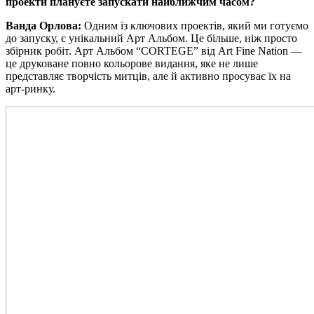
проекти плануєте запускати найближчим часом?
Ванда Орлова:
Одним із ключових проектів, який ми готуємо
до запуску, є унікальний Арт Альбом. Це більше, ніж просто
збірник робіт. Арт Альбом “CORTEGE” від Art Fine Nation —
це друковане повно кольорове видання, яке не лише
представляє творчість митців, але й активно просуває їх на
арт-ринку.