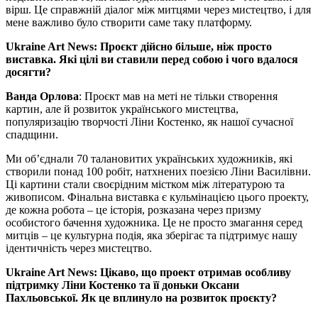
вірш. Це справжній діалог між митцями через мистецтво, і для
мене важливо було створити саме таку платформу.
Ukraine Art News: Проєкт дійсно більше, ніж просто
виставка. Які цілі ви ставили перед собою і чого вдалося
досягти?
Ванда Орлова
: Проєкт мав на меті не тільки створення
картин, але й розвиток українського мистецтва,
популяризацію творчості Ліни Костенко, як нашої сучасної
спадщини.
Ми об’єднали 70 талановитих українських художників, які
створили понад 100 робіт, натхнених поезією Ліни Василівни.
Ці картини стали своєрідним містком між літературою та
живописом. Фінальна виставка є кульмінацією цього проекту,
де кожна робота – це історія, розказана через призму
особистого бачення художника. Це не просто змагання серед
митців – це культурна подія, яка зберігає та підтримує нашу
ідентичність через мистецтво.
Ukraine Art News: Цікаво, що проект отримав особливу
підтримку Ліни Костенко та її доньки Оксани
Пахльовської. Як це вплинуло на розвиток проєкту?