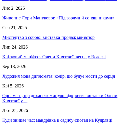
Лис 2, 2025
Живопис Лори Манукової: «Під зорями й соняшниками»
Сер 21, 2025
Мистецтво з собою: виставка-продаж мініатюр
Лип 24, 2026
Квітковий маніфест Олени Князєвої: весна у Readeat
Бер 13, 2026
Художня мова дипломата: колір, що будує мости до серця
Кві 5, 2026
Орнамент, що дихає: як минуло відкриття виставки Олени
Князєвої у…
Лют 25, 2026
Куди зникає час: мандрівка в садибу-спогад на Кудрявці