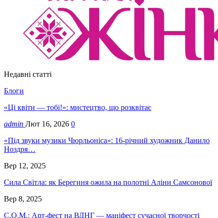
Недавні статті
Блоги
«Ці квіти — тобі!»: мистецтво, що розквітає
admin
Лют 16, 2026
0
«Під звуки музики Чюрльоніса»: 16-річний художник Данило
Ноздря…
Вер 12, 2025
Сила Світла: як Берегиня ожила на полотні Аліни Самсонової
Вер 8, 2025
С.О.М.: Арт-фест на ВДНГ — маніфест сучасної творчості