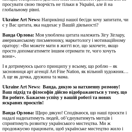
просувати свою творчість не тільки в Україні, але й на
глобальному рівні.
Ukraine Art News:
Наприкінці нашої бесіди хочу запитати, чи
є у Вас цитата, яка надихає у Вашій діяльності?
Ванда Орлова:
Моя улюблена цитата належить Зігу Зіглару,
американському письменнику, маркетологу і мотиваційному
оратору: «Ви можете мати в житті все, що захочете, якщо
просто допомагатимете іншим отримати те, чого хочуть
вони».
І я дотримуюсь цього принципу у всьому, що роблю – як
засновниця арт агенції Art Fine Nation, як вільний художник…
А ще як дочка, дружина та мама.
Ukraine Art News
:
Ванда, дякую за натхненну розмову!
Ваш підхід та філософія дійсно відображаються у тому, що
Ви робите.
Бажаємо успіху у вашій роботі та нових
яскравих проєктів!
Ванда Орлова:
Щиро дякую! Сподіваюся, що наші проєкти і
надалі надихатимуть людей, об’єднуватимуть митців і
сприятимуть розвитку українського мистецтва. Ми ж
продовжуємо працювати, щоб українське мистецтво жило і