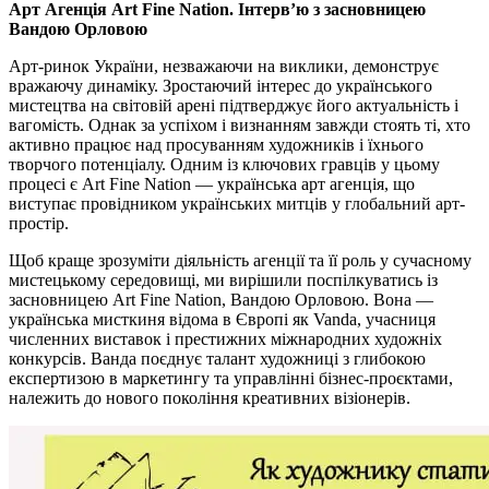
Арт Агенція Art Fine Nation. Інтерв’ю з засновницею
Вандою Орловою
Арт-ринок України, незважаючи на виклики, демонструє
вражаючу динаміку. Зростаючий інтерес до українського
мистецтва на світовій арені підтверджує його актуальність і
вагомість. Однак за успіхом і визнанням завжди стоять ті, хто
активно працює над просуванням художників і їхнього
творчого потенціалу. Одним із ключових гравців у цьому
процесі є Art Fine Nation — українська арт агенція, що
виступає провідником українських митців у глобальний арт-
простір.
Щоб краще зрозуміти діяльність агенції та її роль у сучасному
мистецькому середовищі, ми вирішили поспілкуватись із
засновницею Art Fine Nation, Вандою Орловою. Вона —
українська мисткиня відома в Європі як Vanda, учасниця
численних виставок і престижних міжнародних художніх
конкурсів. Ванда поєднує талант художниці з глибокою
експертизою в маркетингу та управлінні бізнес-проєктами,
належить до нового покоління креативних візіонерів.