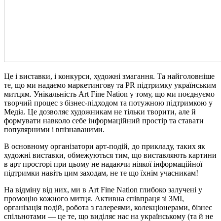
Це і виставки, і конкурси, художні змагання. Та найголовніше
те, що ми надаємо маркетингову та PR підтримку українським
митцям. Унікальність Art Fine Nation у тому, що ми поєднуємо
творчий процес з бізнес-підходом та потужною підтримкою у
Медіа. Це дозволяє художникам не тільки творити, але й
формувати навколо себе інформаційний простір та ставати
популярними і впізнаваними.
В основному організатори арт-подій, до прикладу, таких як
художні виставки, обмежуються тим, що виставляють картини
в арт просторі при цьому не надаючи ніякої інформаційної
підтримки навіть цим заходам, не те що їхнім учасникам!
На відміну від них, ми в Art Fine Nation глибоко залучені у
промоцію кожного митця. Активна співпраця зі ЗМІ,
організація подій, робота з галереями, колекціонерами, бізнес
спільнотами — це те, що виділяє нас на українському (та й не