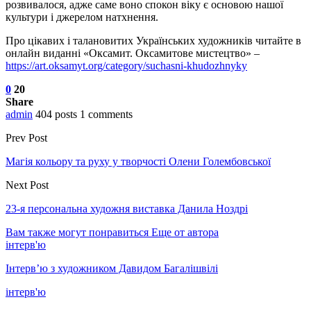
розвивалося, адже саме воно спокон віку є основою нашої
культури і джерелом натхнення.
Про цікавих і талановитих Українських художників читайте в
онлайн виданні «Оксамит. Оксамитове мистецтво» –
https://art.oksamyt.org/category/suchasni-khudozhnyky
0
20
Share
admin
404 posts
1 comments
Prev Post
Магія кольору та руху у творчості Олени Голембовської
Next Post
23-я персональна художня виставка Данила Ноздрі
Вам также могут понравиться
Еще от автора
інтерв'ю
Інтерв’ю з художником Давидом Багалішвілі
інтерв'ю