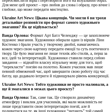
переосмислити вірш і перетворити його на візуальний образ.
Для мене цей проект – про любов до слова і образу, про вічне і
глибоке, що може передати мистецтво.
Ukraine Art News:
Цікава концепція. Чи могли б ви трохи
детальніше розповісти про формат самого художнього
змагання? Як це відбувається?
Ванда Орлова:
Формат Арт Батл Челенджу — це захоплююче
художнє змагання. Художники обирали один із віршів Ліни
Костенко і брали участь у творчому двобої, намагаючись
кожен через свою картину передати емоції та суть поетичного
твору. Це було змагання не лише технік або стилів, а, перш за
все, ідей та інтерпретацій. Художники ставили перед собою
завдання — віднайти власну візуальну мову для того, щоб
“перекласти” поезію на полотно. Кожен учасник мав лише
певний обмежений час, щоб завершити свою роботу під час
батлу, що додавало інтриги й підвищувало рівень конкуренції.
Ukraine Art News:
Тобто художники не просто малювали, а
ще й змагалися в межах цього проєкту?
Ванда Орлова:
Так, саме так. Це створило динамічну
атмосферу і виклик для учасників, які мали можливість не
лише представити свою інтерпретацію поезії, але й
подивитися на те, як інші художники “читають” той самий