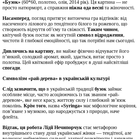
«Бузок»
(60*60, полотно, олія, 2014 рік). Ця картина — не
просто натюрморт, а справжня
ніжна ода весні
та жіночності.
Насамперед
, погляд притягує витончена гра відтінків: від
насиченого лілового до тендітного білого та рожевого, що
створюють відчуття об’єму та свіжості.
Таким чином
,
квітучий бузок постає як могутній
символ відродження
,
чистоти й глибокої емоційності, що так потрібні нам сьогодні.
Дивлячись на картину
, ви майже фізично відчуваєте його
п’янкий, солодкий аромат, який, здається, витає просто з
полотна. Цей квітковий ефір пробуджує в душі найсвітліші
спогади
.
Символізм «рай-дерева» в українській культурі
Слід зазначити, що
в українській традиції
бузок
займає
особливе місце, часто асоціюючись із так званим «рай-
деревом», яке несе красу, життєву силу і глибокий зв’язок
поколінь.
Крім того
, назва
«Syringa»
має міфологічне коріння,
пов’язане з музикою, що народжується з природи, наче
флейта.
Відтак, ця робота
Лідії Нечипорчук
стає метафорою
внутрішнього стану душі української жінки — тендітної, але
водночас неймовірно сильної, здатної розквітнути і дарувати