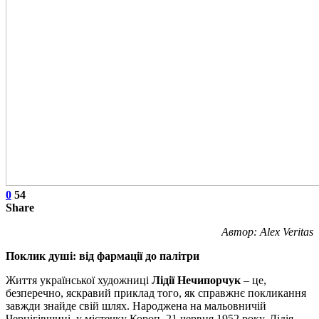
0
54
Share
Автор: Alex Veritas
Поклик душі: від фармації до палітри
Життя української художниці
Лідії Нечипорчук
– це,
безперечно, яскравий приклад того, як справжнє покликання
завжди знайде свій шлях. Народжена на мальовничій
Чернігівщині, у містечку Короп, 21 червня 1952 року, Лідія