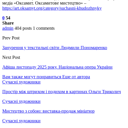
медіа «Оксамит. Оксамитове мистецтво» –
https://art.oksamyt.org/category/suchasni-khudozhnyky
0
54
Share
admin
404 posts
1 comments
Prev Post
Занурення у текстильні світи Людмили Пономаренко
Next Post
Афіша листопаду 2025 року. Національна опера України
Вам также могут понравиться
Еще от автора
Сучасні художники
Простір між штрихом і подихом в картинах Ольги Триколич
Сучасні художники
Мистецтво з собою: виставка-продаж мініатюр
Сучасні художники