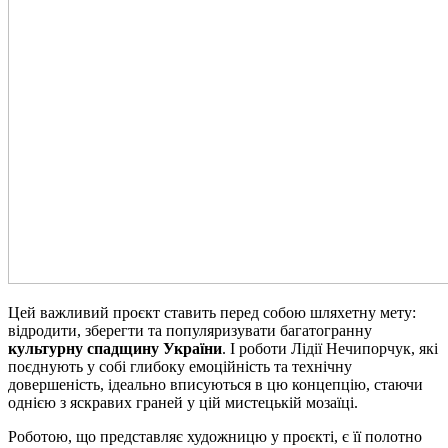
Цей важливий проєкт ставить перед собою шляхетну мету:
відродити, зберегти та популяризувати багатогранну
культурну спадщину України
. І роботи Лідії Нечипорчук, які
поєднують у собі глибоку емоційність та технічну
довершеність, ідеально вписуються в цю концепцію, стаючи
однією з яскравих граней у цій мистецькій мозаїці.
Роботою, що представляє художницю у проєкті, є її полотно