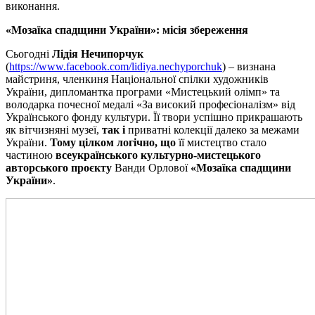
виконання.
«Мозаїка спадщини України»: місія збереження
Сьогодні
Лідія Нечипорчук
(
https://www.facebook.com/lidiya.nechyporchuk
) – визнана
майстриня, членкиня Національної спілки художників
України, дипломантка програми «Мистецький олімп» та
володарка почесної медалі «За високий професіоналізм» від
Українського фонду культури. Її твори успішно прикрашають
як вітчизняні музеї,
так і
приватні колекції далеко за межами
України.
Тому цілком логічно, що
її мистецтво стало
частиною
всеукраїнського культурно-мистецького
авторського проєкту
Ванди Орлової
«Мозаїка спадщини
України»
.