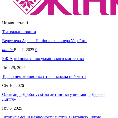
Недавні статті
Театральні новини
Вереснева Афіша. Національна опера України!
admin
Вер 2, 2025
0
БЖ-Арт і нова хвиля українського мистецтва
Лип 29, 2025
Те, що неможливо сказати — можна побачити
Січ 16, 2026
Олександр Дробот: світло дитинства у виставці «Дерево
Життя»
Гру 6, 2025
Літопис емоцій незламності: зустріч з Наталією Дукою