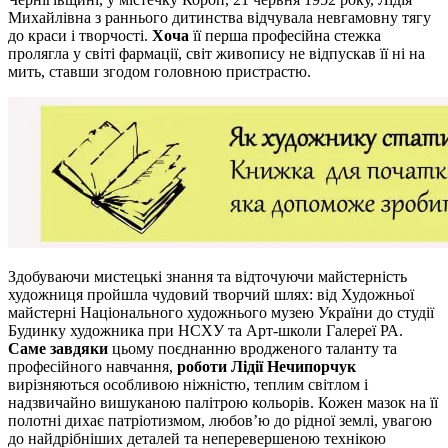
Михайлівна з раннього дитинства відчувала невгамовну тягу
до краси і творчості.
Хоча
її перша професійна стежка
пролягла у світі фармації, світ живопису не відпускав її ні на
мить, ставши згодом головною пристрастю.
Здобуваючи мистецькі знання та відточуючи майстерність
художниця пройшла чудовий творчий шлях: від Художньої
майстерні Національного художнього музею України до студії
Будинку художника при НСХУ та Арт-школи Галереї РА.
Саме завдяки
цьому поєднанню вродженого таланту та
професійного навчання,
роботи Лідії Нечипорчук
вирізняються особливою ніжністю, теплим світлом і
надзвичайно вишуканою палітрою кольорів. Кожен мазок на її
полотні дихає патріотизмом, любов’ю до рідної землі, увагою
до найдрібніших деталей та неперевершеною технікою