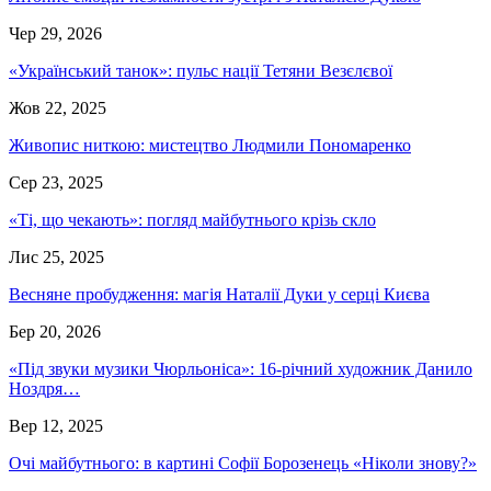
Чер 29, 2026
«Український танок»: пульс нації Тетяни Везєлєвої
Жов 22, 2025
Живопис ниткою: мистецтво Людмили Пономаренко
Сер 23, 2025
«Ті, що чекають»: погляд майбутнього крізь скло
Лис 25, 2025
Весняне пробудження: магія Наталії Дуки у серці Києва
Бер 20, 2026
«Під звуки музики Чюрльоніса»: 16-річний художник Данило
Ноздря…
Вер 12, 2025
Очі майбутнього: в картині Софії Борозенець «Ніколи знову?»