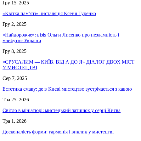
Гру 15, 2025
«Квітка пам’яті»: інсталяція Ксенії Туренко
Гру 2, 2025
«Найдорожче»: візія Ольги Лисенко про незламність і
майбутнє України
Гру 8, 2025
«ЄРУСАЛИМ — КИЇВ. ВІД А ДО Я» ДІАЛОГ ДВОХ МІСТ
У МИСТЕЦТВІ
Сер 7, 2025
Естетика смаку: де в Києві мистецтво зустрічається з кавою
Тра 25, 2026
Світло в мініатюрі: мистецький затишок у серці Києва
Тра 1, 2026
Досконалість форми: гармонія і виклик у мистецтві