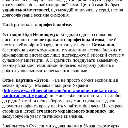
красу навіть після найхолоднішої зими. Це той самий образ
української чуттєвості
, що мелодійно звучить у серці, немов
довгоочікувана весняна симфонія.
Палітра тепла та професіоналізму
Усі
твори Лідії Нечипорчук
об’єднані однією спільною
рисою: вони не лише
вражають професіоналізмом
, але й
несуть неймовірний заряд позитиву та тепла.
Безумовно
,
багаторічна участь художниці у численних всеукраїнських та
міжнародних виставках лише підтверджує її високий статус у
сучасному мистецтві. А її здатність поєднувати академічну
техніку з живою, емоційною подачею матеріалу робить її
роботи унікальними та легко впізнаваними.
Отже, картина «Бузок»
– це не просто об’єкт експозиції в
межах проєкту «Мозаїка спадщини України»
(
https://www.artfinenation.com/виставки/виставка-пульс-
нації-танець-і-музика
)
, це живе свідчення про талант, любов
до рідної землі та непереборну силу мистецтва, яке здатне
дарувати надію та красу навіть у найтемніші часи. Це яскрава
сторінка в історії
сучасного українського живопису
, що
заслуговує на увагу та глибоке вивчення.
Знайомтесь з Сучасними художниками в Українському арт-