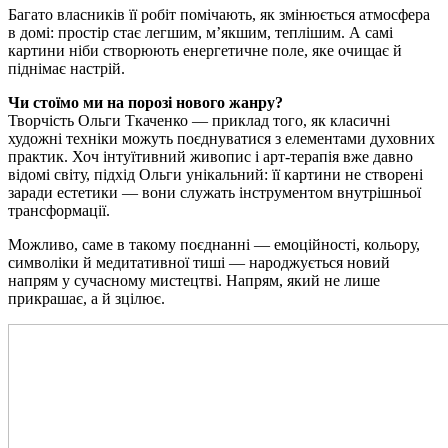
Багато власників її робіт помічають, як змінюється атмосфера
в домі: простір стає легшим, м’якшим, теплішим. А самі
картини ніби створюють енергетичне поле, яке очищає й
піднімає настрій.
Чи стоїмо ми на порозі нового жанру?
Творчість Ольги Ткаченко — приклад того, як класичні
художні техніки можуть поєднуватися з елементами духовних
практик. Хоч інтуїтивний живопис і арт-терапія вже давно
відомі світу, підхід Ольги унікальний: її картини не створені
заради естетики — вони служать інструментом внутрішньої
трансформації.
Можливо, саме в такому поєднанні — емоційності, кольору,
символіки й медитативної тиші — народжується новий
напрям у сучасному мистецтві. Напрям, який не лише
прикрашає, а й зцілює.