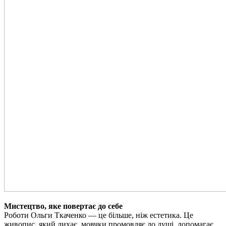
Мистецтво, яке повертає до себе
Роботи Ольги Ткаченко — це більше, ніж естетика. Це
живопис, який дихає, мовчки промовляє до душі, допомагає