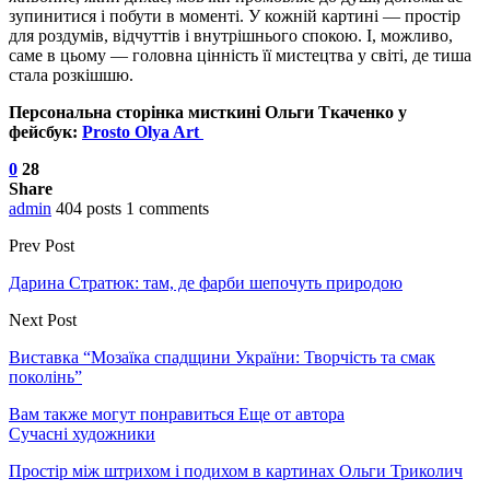
зупинитися і побути в моменті. У кожній картині — простір
для роздумів, відчуттів і внутрішнього спокою. І, можливо,
саме в цьому — головна цінність її мистецтва у світі, де тиша
стала розкішшю.
Персональна сторінка мисткині Ольги Ткаченко у
фейсбук:
Prosto Olya Art
0
28
Share
admin
404 posts
1 comments
Prev Post
Дарина Стратюк: там, де фарби шепочуть природою
Next Post
Виставка “Мозаїка спадщини України: Творчість та смак
поколінь”
Вам также могут понравиться
Еще от автора
Сучасні художники
Простір між штрихом і подихом в картинах Ольги Триколич