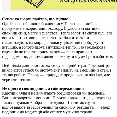
Сенси кольору: палітра, що зцілює
Однією з особливостей живопису Ткаченко є глибоко
продумане використання кольору. Її улюблені відтінки —
спокійні сині, магічні фіолетові, теплі золоті та світлі білі. Усі
вони мають символічне значення: блакитні тони
налаштовують на мир і рівновагу, фіолетові пробуджують
інтуїцію, а золото дарує внутрішнє тепло. Така кольорова
гармонія не просто приємна оку — вона працює з
підсвідомістю, допомагаючи «вимкнути шум» і розслабитися.
Цей підхід давно застосовують у колірній терапії, де палітра
використовується як інструмент впливу на емоційний стан. І
те, що робить Ольга, — природне продовження цієї ідеї, але
через мистецтво.
Не просто споглядання, а співпереживання
Картини Ольги не вимагають розшифровки чи пояснень.
Вони «говорять» емоціями. Науковці вважають, що перегляд
таких візуальних образів стимулює ті зони мозку, які
відповідають за задоволення та спокій. У результаті — ефект,
подібний до медитації або сеансу музичної терапії.