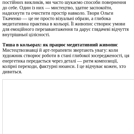
постійних викликів, ми часто шукаємо способи повернення
до себе. Один із них — мистецтво, здатне заспокоїти,
надихнути та очистити простір навколо. Твори Ольги
Ткаченко — це не просто візуальні образи, а глибока
медитативна практика в кольорі. Її живопис створює умови
для емоційного перезавантаження та дарує глядачеві відчуття
внутрішньої цілісності.
Тиша в кольорах: як працює медитативний живопис
Мистецтвознавці й арт-терапевти звертають увагу: коли
художник створює роботи в стані глибокої зосередженості, ця
енергетика передається через деталі — ритм композиції,
колірні переходи, фактурні нюанси. І це відчуває кожен, хто
дивиться.