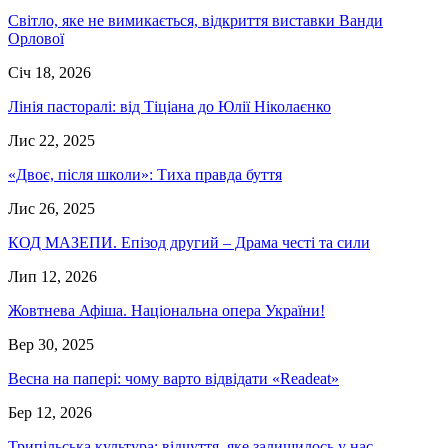
Світло, яке не вимикається, відкриття виставки Ванди
Орлової
Січ 18, 2026
Лінія пасторалі: від Тіціана до Юлії Ніколаєнко
Лис 22, 2025
«Двоє, після школи»: Тиха правда буття
Лис 26, 2025
КОД МАЗЕПИ. Епізод другий – Драма честі та сили
Лип 12, 2026
Жовтнева Афіша. Національна опера України!
Вер 30, 2025
Весна на папері: чому варто відвідати «Readeat»
Бер 12, 2026
Трипільська культура: відчуття, яке залишилось у нас