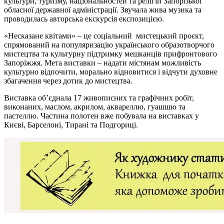
культури, туризму, національностей та релігій Запорізької
обласної державної адміністрації. Звучала жива музика та
проводилась авторська екскурсія експозицією.
«Несказане квітами» – це соціальний мистецький проєкт,
спрямований на популяризацію українського образотворчого
мистецтва та культурну підтримку мешканців прифронтового
Запоріжжя. Мета виставки – надати містянам можливість
культурно відпочити, морально відновитися і відчути духовне
збагачення через дотик до мистецтва.
Виставка об’єднала 17 живописних та графічних робіт,
виконаних, маслом, акрилом, аквареллю, гуашшю та
пастеллю. Частина полотен вже побувала на виставках у
Києві, Барселоні, Тирані та Подгориці.