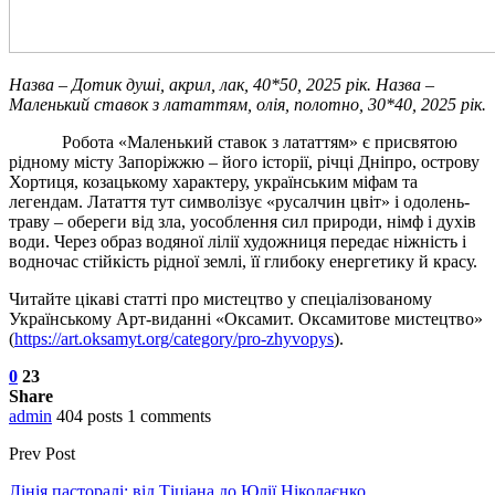
Назва – Дотик душі, акрил, лак, 40*50, 2025 рік. Назва –
Маленький ставок з лататтям, олія, полотно, 30*40, 2025 рік.
Робота «Маленький ставок з лататтям» є присвятою
рідному місту Запоріжжю – його історії, річці Дніпро, острову
Хортиця, козацькому характеру, українським міфам та
легендам. Латаття тут символізує «русалчин цвіт» і одолень-
траву – обереги від зла, уособлення сил природи, німф і духів
води. Через образ водяної лілії художниця передає ніжність і
водночас стійкість рідної землі, її глибоку енергетику й красу.
Читайте цікаві статті про мистецтво у спеціалізованому
Українському Арт-виданні «Оксамит. Оксамитове мистецтво»
(
https://art.oksamyt.org/category/pro-zhyvopys
).
0
23
Share
admin
404 posts
1 comments
Prev Post
Лінія пасторалі: від Тіціана до Юлії Ніколаєнко