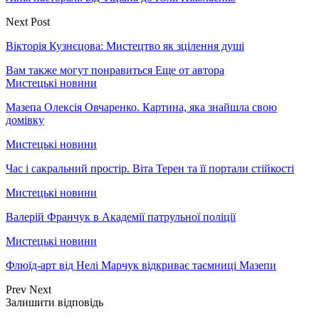
Next Post
Вікторія Кузнєцова: Мистецтво як зцілення душі
Вам также могут понравиться
Еще от автора
Мистецькі новини
Мазепа Олексія Овчаренко. Картина, яка знайшла свою
домівку
Мистецькі новини
Час і сакральний простір. Віта Терен та її портали стійкості
Мистецькі новини
Валерій Франчук в Академії патрульної поліції
Мистецькі новини
Флюїд-арт від Нелі Марчук відкриває таємниці Мазепи
Prev
Next
Залишити відповідь