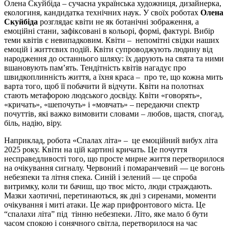
Олена Скуйбіда – сучасна українська художниця, дизайнерка,
екологиня, кандидатка технічних наук. У своїх роботах
Олена
Скуйбіда
розглядає квіти не як ботанічні зображення, а
емоційні стани, зафіксовані в кольорі, формі, фактурі. Вибір
теми квітів є невипадковим. Квіти – непомітні свідки наших
емоцій і життєвих подій. Квіти супроводжують людину від
народження до останнього шляху: їх дарують на свята та ними
вшановують пам’ять. Тендітність квітів нагадує про
швидкоплинність життя, а їхня краса – про те, що кожна мить
варта того, щоб її побачити й відчути. Квіти на полотнах
стають метафорою людського досвіду. Квіти «говорять»,
«кричать», «шепочуть» і «мовчать» – передаючи спектр
почуттів, які важко вимовити словами – любов, щастя, спогад,
біль, надію, віру.
Наприклад, робота «Спалах літа» – це емоційний вибух літа
2025 року. Квіти на цій картині кричать. Це почуття
несправедливості того, що просте мирне життя перетворилося
на очікування сигналу. Червоний і помаранчевий — це вогонь
небезпеки та літня спека. Синій і зелений — це спроба
витримку, коли ти бачиш, що твоє місто, люди страждають.
Мазки хаотичні, перетинаються, як дні з сиренами, моменти
очікування і миті атаки. Це жар прифронтового міста. Це
“спалахи літа” під тінню небезпеки. Літо, яке мало б бути
часом спокою і сонячного світла, перетворилося на час