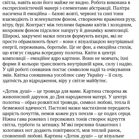
світла, навіть коли його майже не видно. Робота виконана в
експресіоністичній манері з елементами абстракції. Палітра
насичена й емоційна – базові жовті, червоні та сині тони
взаємодіють із зеленуватим фоном, створюючи враження руху,
вітру, бурі. Контраст між теплими барвами квітів і холодним,
вихровим фоном підсилює напругу й динаміку композиції.
Широкі, закручені мазки пензля формують вихри, які не
просто обрамлюють букет – вони є візуалізацією внутрішньої
енергії, переживань, боротьби. Це не фон, а емоційна стихія,
що втягує глядача всередину полотна. Квіти в центрі
композиції – емоційне ядро картини. Вони не мовчать; їхні
форми й кольори транслюють внутрішній крик, силу і надію.
У цій роботі соняшник постає символом надії та очікування
змін. Квітка соняшника уособлює саму Україну – її силу,
здатність до відродження, віру у світле майбутнє.
«Дотик душі» – це троянда для мами. Картина створена як
живописний дарунок до Дня народження матері. У центрі
полотна – образ розквітлої троянди, символ любові, тепла й
безмежної вдячності. Пастозні мазки мастихіном передають
щирість почуттів, немов кожен рух пензля – це подих серця.
Ніжна гама рожевих і персикових тонів створює відчуття
світла, турботи та затишку. М’які переливи блакитних і
золотавих нот додають повітряності, мов теплий ранок,
сповнений любові. Картина «Дотик душі» – це візуальне