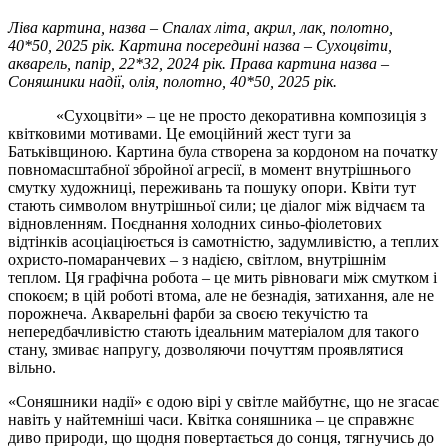
Ліва картина, назва – Спалах літа,
акрил, лак, полотно,
40*50, 2025 рік. Картина посередині назва –
Сухоцвіти,
акварель, папір, 22*32, 2024 рік. Права картина назва –
Соняшники надії
, о
лія, полотно, 40*50, 2025 рік.
«Сухоцвіти» – це не просто декоративна композиція з
квітковими мотивами. Це емоційний жест туги за
Батьківщиною. Картина була створена за кордоном на початку
повномасштабної збройної агресії, в момент внутрішнього
смутку художниці, переживань та пошуку опори. Квіти тут
стають символом внутрішньої сили; це діалог між відчаєм та
відновленням. Поєднання холодних синьо-фіолетових
відтінків асоціаціюється із самотністю, задумливістю, а теплих
охристо-помаранчевих – з надією, світлом, внутрішнім
теплом. Ця графічна робота – це мить рівноваги між смутком і
спокоєм; в цій роботі втома, але не безнадія, затихання, але не
порожнеча. Акварельні фарби за своєю текучістю та
непередбачливістю стають ідеальним матеріалом для такого
стану, змиває напругу, дозволяючи почуттям проявлятися
вільно.
«Соняшники надії» є одою вірі у світле майбутнє, що не згасає
навіть у найтемніші часи. Квітка соняшника – це справжнє
диво природи, що щодня повертається до сонця, тягнучись до