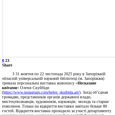
0
23
Share
З 31 жовтня по 22 листопада 2025 року в Запорізькій
обласній універсальній науковій бібліотеці (м. Запоріжжя)
тривала персональна виставка живопису «
Несказане
квітами
» Олени Скуйбіди
(
https://www.instagram.com/helen_skuibida.art/
). Захід об’єднав
громадян, представників органів державної влади,
мистецтвознавців, художників, науковців; молодь та старше
покоління. Тільки на відкриття виставки завітало більше 80
гостей. Відкриття виставки проходило за участі департаменту