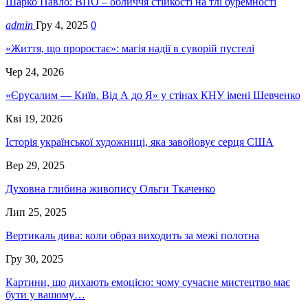
Шарко Павло: ВПО – обличчя стійкості на тлі буремності
admin
Гру 4, 2025
0
«Життя, що проростає»: магія надії в суворій пустелі
Чер 24, 2026
«Єрусалим — Київ. Від А до Я» у стінах КНУ імені Шевченко
Кві 19, 2026
Історія української художниці, яка завойовує серця США
Вер 29, 2025
Духовна глибина живопису Ольги Ткаченко
Лип 25, 2025
Вертикаль дива: коли образ виходить за межі полотна
Гру 30, 2025
Картини, що дихають емоцією: чому сучасне мистецтво має
бути у вашому…