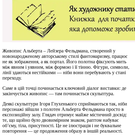
Живопис Альберта – Лейзера Фельдмана, створений у
новонародженому авторському стилі фантомаризму, працює
не як зображення, а як портал. Його полотна фіксують мить
між явним і уявним, між формою і її тінню. Фігури, символи,
лінії здаються нестійкими — ніби вони перебувають у стані
переходу.
Саме в цій точці починається ключовий діалог виставки: де
закінчується живопис — там починається скульптура.
Деякі скульптури Ігоря Глухенького сприймаються так, ніби
персонажі зійшли з полотен Альберта Фельдмана просто в
експозиційну залу. Глядач отримує майже містичний досвід:
те, що щойно було двовимірним знаком, раптом набуває
об’єму, тіла, присутності. Це не ілюстрація і не буквальне
повторення — це продовження образу в іншій реальності.