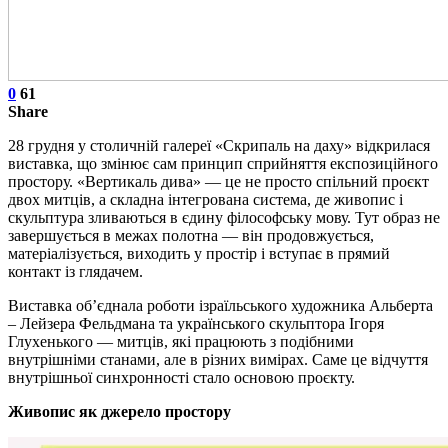
0
61
Share
28 грудня у столичній галереї «Скрипаль на даху» відкрилася
виставка, що змінює сам принцип сприйняття експозиційного
простору. «Вертикаль дива» — це не просто спільний проєкт
двох митців, а складна інтегрована система, де живопис і
скульптура зливаються в єдину філософську мову. Тут образ не
завершується в межах полотна — він продовжується,
матеріалізується, виходить у простір і вступає в прямий
контакт із глядачем.
Виставка об’єднала роботи ізраїльського художника Альберта
– Лейзера Фельдмана та українського скульптора Ігоря
Глухенького — митців, які працюють з подібними
внутрішніми станами, але в різних вимірах. Саме це відчуття
внутрішньої синхронності стало основою проєкту.
Живопис як джерело простору