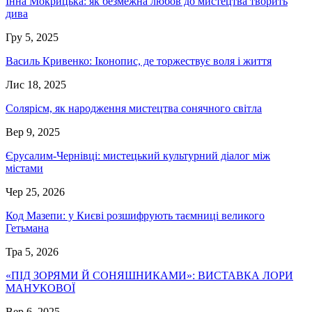
Інна Мокрицька: як безмежна любов до мистецтва творить
дива
Гру 5, 2025
Василь Кривенко: Іконопис, де торжествує воля і життя
Лис 18, 2025
Солярісм, як народження мистецтва сонячного світла
Вер 9, 2025
Єрусалим-Чернівці: мистецький культурний діалог між
містами
Чер 25, 2026
Код Мазепи: у Києві розшифрують таємниці великого
Гетьмана
Тра 5, 2026
«ПІД ЗОРЯМИ Й СОНЯШНИКАМИ»: ВИСТАВКА ЛОРИ
МАНУКОВОЇ
Вер 6, 2025