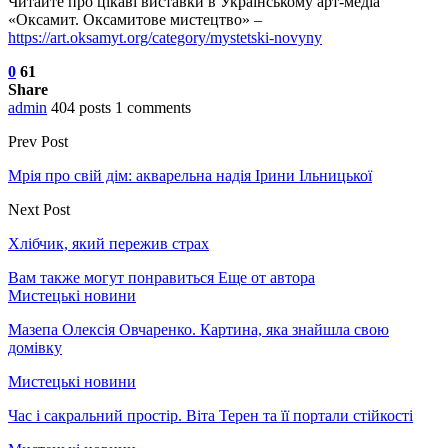
Читайте про цікаві виставки в Українському арт-медіа
«Оксамит. Оксамитове мистецтво» –
https://art.oksamyt.org/category/mystetski-novyny
0
61
Share
admin
404 posts
1 comments
Prev Post
Мрія про свій дім: акварельна надія Ірини Ільницької
Next Post
Хлібчик, який пережив страх
Вам также могут понравиться
Еще от автора
Мистецькі новини
Мазепа Олексія Овчаренко. Картина, яка знайшла свою
домівку
Мистецькі новини
Час і сакральний простір. Віта Терен та її портали стійкості