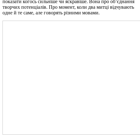
показати когось сильніше чи яскравіше. Вона про об’єднання
творчих потенціалів. Про момент, коли два митці відчувають
одне й те саме, але говорять різними мовами.