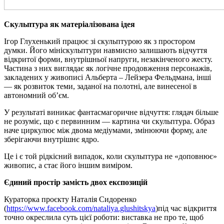
Скульптура як матеріалізована ідея
Ігор Глухенький працює зі скульптурою як з простором
думки. Його мініскульптури навмисно залишають відчуття
відкритої форми, внутрішньої напруги, незакінченого жесту.
Частина з них виглядає як логічне продовження персонажів,
закладених у живописі Альберта – Лейзера Фельдмана, інші
— як розвиток теми, заданої на полотні, але винесеної в
автономний об’єм.
У результаті виникає фантасмагоричне відчуття: глядач більше
не розуміє, що є первинним — картина чи скульптура. Образ
наче циркулює між двома медіумами, змінюючи форму, але
зберігаючи внутрішнє ядро.
Це і є той рідкісний випадок, коли скульптура не «доповнює»
живопис, а стає його іншим виміром.
Єдиний простір замість двох експозицій
Кураторка проєкту Наталія Сидоренко
(
https://www.facebook.com/nataliya.glushitskya
)під час відкриття
точно окреслила суть цієї роботи: виставка не про те, щоб