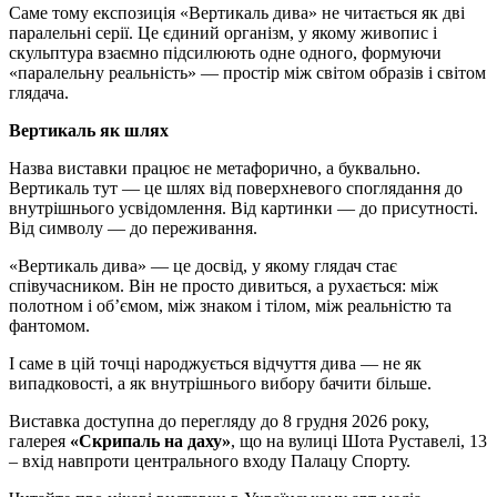
Саме тому експозиція «Вертикаль дива» не читається як дві
паралельні серії. Це єдиний організм, у якому живопис і
скульптура взаємно підсилюють одне одного, формуючи
«паралельну реальність» — простір між світом образів і світом
глядача.
Вертикаль як шлях
Назва виставки працює не метафорично, а буквально.
Вертикаль тут — це шлях від поверхневого споглядання до
внутрішнього усвідомлення. Від картинки — до присутності.
Від символу — до переживання.
«Вертикаль дива» — це досвід, у якому глядач стає
співучасником. Він не просто дивиться, а рухається: між
полотном і об’ємом, між знаком і тілом, між реальністю та
фантомом.
І саме в цій точці народжується відчуття дива — не як
випадковості, а як внутрішнього вибору бачити більше.
Виставка доступна до перегляду до 8 грудня 2026 року,
галерея
«Скрипаль на даху»
, що на вулиці Шота Руставелі, 13
– вхід навпроти центрального входу Палацу Спорту.