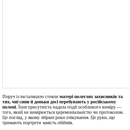
Поруч із інсталяцією стояли
матері полеглих захисників та
тих, чиї сини й доньки досі перебувають у російському
полоні
. Їхня присутність надала події особливого виміру —
того, який не вимірюється церемоніальністю чи протоколом.
Це погляд, у якому зібрані роки очікування. Це руки, що
тримають портрети замість обіймів.