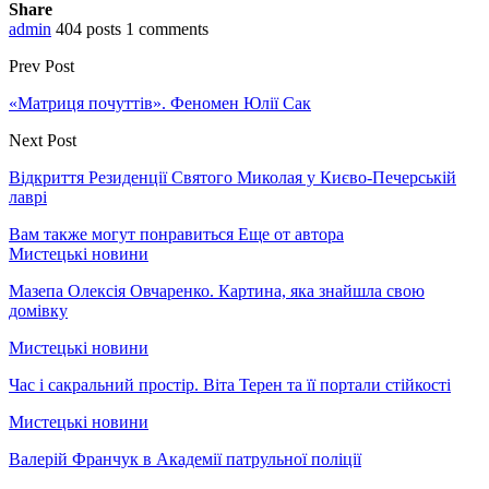
Share
admin
404 posts
1 comments
Prev Post
«Матриця почуттів». Феномен Юлії Сак
Next Post
Відкриття Резиденції Святого Миколая у Києво-Печерській
лаврі
Вам также могут понравиться
Еще от автора
Мистецькі новини
Мазепа Олексія Овчаренко. Картина, яка знайшла свою
домівку
Мистецькі новини
Час і сакральний простір. Віта Терен та її портали стійкості
Мистецькі новини
Валерій Франчук в Академії патрульної поліції