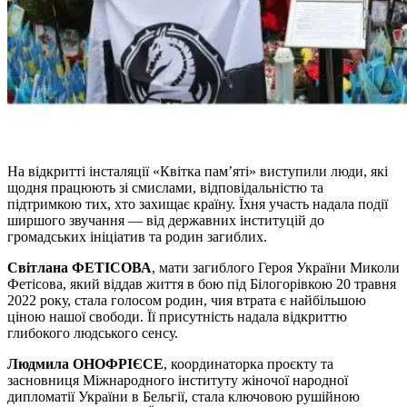
На відкритті інсталяції «Квітка пам’яті» виступили люди, які
щодня працюють зі смислами, відповідальністю та
підтримкою тих, хто захищає країну. Їхня участь надала події
ширшого звучання — від державних інституцій до
громадських ініціатив та родин загиблих.
Світлана ФЕТІСОВА
, мати загиблого Героя України Миколи
Фетісова, який віддав життя в бою під Білогорівкою 20 травня
2022 року, стала голосом родин, чия втрата є найбільшою
ціною нашої свободи. Її присутність надала відкриттю
глибокого людського сенсу.
Людмила ОНОФРІЄСЕ
, координаторка проєкту та
засновниця Міжнародного інституту жіночої народної
дипломатії України в Бельгії, стала ключовою рушійною