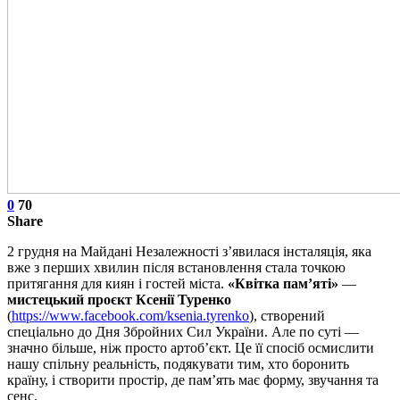
0
70
Share
2 грудня на Майдані Незалежності з’явилася інсталяція, яка
вже з перших хвилин після встановлення стала точкою
притягання для киян і гостей міста.
«Квітка пам’яті»
—
мистецький проєкт Ксенії Туренко
(
https://www.facebook.com/ksenia.tyrenko
), створений
спеціально до Дня Збройних Сил України. Але по суті —
значно більше, ніж просто артоб’єкт. Це її спосіб осмислити
нашу спільну реальність, подякувати тим, хто боронить
країну, і створити простір, де пам’ять має форму, звучання та
сенс.