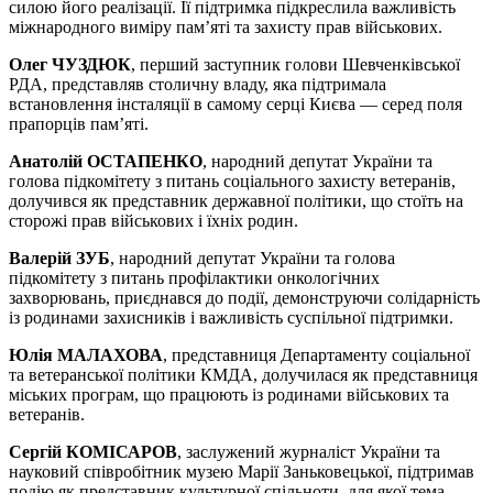
силою його реалізації. Її підтримка підкреслила важливість
міжнародного виміру пам’яті та захисту прав військових.
Олег ЧУЗДЮК
, перший заступник голови Шевченківської
РДА, представляв столичну владу, яка підтримала
встановлення інсталяції в самому серці Києва — серед поля
прапорців пам’яті.
Анатолій ОСТАПЕНКО
, народний депутат України та
голова підкомітету з питань соціального захисту ветеранів,
долучився як представник державної політики, що стоїть на
сторожі прав військових і їхніх родин.
Валерій ЗУБ
, народний депутат України та голова
підкомітету з питань профілактики онкологічних
захворювань, приєднався до події, демонструючи солідарність
із родинами захисників і важливість суспільної підтримки.
Юлія МАЛАХОВА
, представниця Департаменту соціальної
та ветеранської політики КМДА, долучилася як представниця
міських програм, що працюють із родинами військових та
ветеранів.
Сергій КОМІСАРОВ
, заслужений журналіст України та
науковий співробітник музею Марії Заньковецької, підтримав
подію як представник культурної спільноти, для якої тема