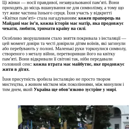
Ці жінки — носії правдивої, незавуальованої пам’яті. Вони
приходять до місць вшанування не для символізму, а тому що
тут живе частина їхнього серця. Їхня участь у відкритті
«Квітки пам’яті» стала нагадуванням:
кожен прапорець на
Майдані має ім’я, кожна історія має матір, яка продовжує
чекати, любити, тримати країну на силі
.
Особливо зворушливим стало зняття покривала з інсталяції —
цей момент довіри та честі довірили дітям воїнів, які загинули
або перебувають у полоні. Маленькі руки торкнулися символу,
створеного з металу війни, перетворивши його на квітку
пам’яті. Вони відкривали її світові так, ніби передавали
головний сенс:
кожна втрата має майбутнє, яке продовжує
жити в дітях
.
Їхня присутність зробила інсталяцію не просто твором
мистецтва, а живим містком між поколіннями, між минулим і
тим днем, який
Україна ще обов’язково зустріне у мирі
.