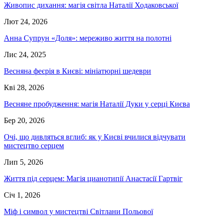
Живопис дихання: магія світла Наталії Ходаковської
Лют 24, 2026
Анна Супрун «Доля»: мереживо життя на полотні
Лис 24, 2025
Весняна феєрія в Києві: мініатюрні шедеври
Кві 28, 2026
Весняне пробудження: магія Наталії Дуки у серці Києва
Бер 20, 2026
Очі, що дивляться вглиб: як у Києві вчилися відчувати
мистецтво серцем
Лип 5, 2026
Життя під серцем: Магія цианотипії Анастасії Гартвіг
Січ 1, 2026
Міф і символ у мистецтві Світлани Польової