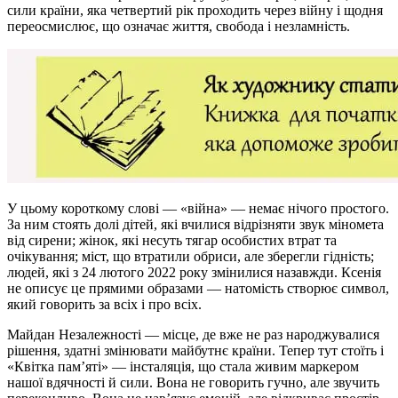
сили країни, яка четвертий рік проходить через війну і щодня
переосмислює, що означає життя, свобода і незламність.
У цьому короткому слові — «війна» — немає нічого простого.
За ним стоять долі дітей, які вчилися відрізняти звук міномета
від сирени; жінок, які несуть тягар особистих втрат та
очікування; міст, що втратили обриси, але зберегли гідність;
людей, які з 24 лютого 2022 року змінилися назавжди. Ксенія
не описує це прямими образами — натомість створює символ,
який говорить за всіх і про всіх.
Майдан Незалежності — місце, де вже не раз народжувалися
рішення, здатні змінювати майбутнє країни. Тепер тут стоїть і
«Квітка пам’яті» — інсталяція, що стала живим маркером
нашої вдячності й сили. Вона не говорить гучно, але звучить