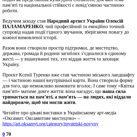
пам’яті та національної стійкості є невід’ємною частиною
роботи.
Ведучим заходу став
Народний артист України Олексій
ПАЛАМАРЕНКО
, чий професійний та емоційно точний
супровід надав події гідного звучання, зберігаючи повагу до
кожної вимовленої історії.
Разом вони створили простір підтримки, де мистецтво,
держава, громада й родини загиблих з’єдналися в єдиному
жесті — у вшануванні тих, хто віддав життя та захищає
Україну.
Проєкт Ксенії Туренко вже став частиною міського ландшафту
— і частиною нашої внутрішньої карти. Вона створила форму
для того, що неможливо вимовити вголос. І саме тому «Квітка
пам’яті» матиме довге життя: вона нагадує, що
наша сила
тримається на пам’яті, а пам’ять — на людях, які віддали
найдорожче, щоб ми могли жити
.
Читайте про цікаві виставки в Українському арт-медіа
«Оксамит. Оксамитове мистецтво» –
https://art.oksamyt.org/category/mystetski-novyny
0
70