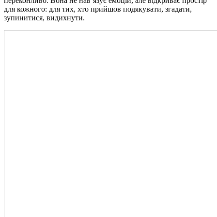
переконливо. Вона не нав’язує емоцій, але відкриває простір
для кожного: для тих, хто прийшов подякувати, згадати,
зупинитися, видихнути.