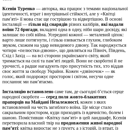
Ксенія Туренко
— авторка, яка працює з темами національної
ідентичності, втрат і внутрішньої стійкості, але у «Квітці
пам’яті» її мова стає ще гострішою та відвертішою. В основі
інсталяції —
гільзи від снарядів
різних калібрів,
які надали
воїни 72 бригади
, вкладені одна в одну, ніби шари досвіду, які
залишає по собі війна. Усередині кожної — металевий ціпок:
варто лише потягнути, і гільза озивається глухим, глибоким
звуком, схожим на удар невидимого дзвону. Так народжується
чотири «пелюстки-дзвони», що дивляться на Північ, Південь,
Схід і Захід — на всі сторони українського світу, який
тримається на силі та пам’яті людей. Вони не скорботні й не
урочисті, а радше нагадують про присутність тих, хто віддав
своє життя за свободу України. Кожен «дзвіночок» — як
голос, який подорожує простором і світом, несучи одне
послання: ми пам’ятаємо.
Інсталяцію встановлено
саме там, де сьогодні б’ється серце
народної скорботи —
серед поля жовто-блакитних
прапорців на Майдані Незалежності
, кожен з яких
встановлений на честь загиблого воїна. Це місце стало
сакральним простором, куди приходять із вдячністю, болем і
шаною. Помістивши «Квітку пам’яті» в цей ландшафт, Ксенія
перетворила власний твір на
продовження живої народної
пам’яті
: квітка виростає не з ґрунту, а з історій, із втрат, із